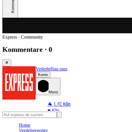
Kommentare
Express · Community
Kommentare · 0
Verkehr
Hau raus
Konto
Menü
🐐 1. FC Köln
♥️ Köln
⭐ Promi
Home
🏆 Sport
Veedelsreporter