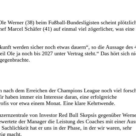
le Werner (38) beim Fußball-Bundesligisten scheint plötzlic
hef Marcel Schäfer (41) auf einmal viel zögerlicher, was eine
kunft werden sicher noch etwas dauern“, so die Aussage des 
l Ole ja noch bis 2027 unter Vertrag steht.“ Das hört sich ni
gegenbrachte.
ch nach dem Erreichen der Champions League noch viel forsc
Wir haben immer ein Interesse daran, eine erfolgreiche
rofis vor etwa einem Monat. Eine klare Kehrtwende.
onzernzentrale von Investor Red Bull Skepsis gegenüber Wern
 bewertete der Manager die Leistung des Coaches mit einer Aus
Sachlichkeit hat er uns in der Phase, in der wir waren, sehr
zig macht.