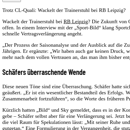
Trotz CL-Quali: Wackelt der Trainerstuhl bei RB Leipzig?
Wackelt der Trainerstuhl bei
RB Leipzig
? Die Zukunft von O
offen. In einem Interview mit der „Sport-Bild“ klang Sportc
schnelle Vertragsverlängerung angeht.
„Der Prozess der Saisonanalyse und der Ausblick auf die Zu
Jährigen. Er ergänzte: „Wir haben auch gar keinen Druck, wei
mehr nach dem vollen Vertrauen an, das man ihm bisher ent
Schäfers überraschende Wende
Diese neuen Töne sind eine Überraschung. Schäfer hatte si
geäußert. „Er ist ein wesentlicher Bestandteil des Erfolgs. 
Zusammenarbeit fortzuführen“, so die Worte des früheren P
Kürzlich hatten „Bild“ und Sky gemeldet, dass es in der K
gebe – Schäfer selbst aber für eine Verlängerung sei. Jetzt
die viel Raum für Spekulationen lässt: „Mit seiner Ruhe und 
gutgetan.“ Eine Formulierung in der Vergangenheit, die stut