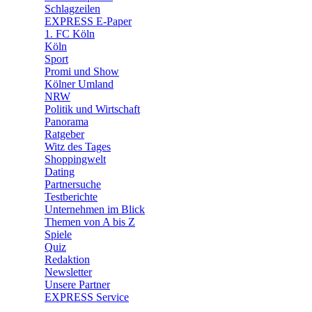
🛒 Shoppingwelt
Schlagzeilen
🧩 Spiele
EXPRESS E-Paper
1. FC Köln
Köln
Sport
Promi und Show
Kölner Umland
NRW
Politik und Wirtschaft
Panorama
Ratgeber
Witz des Tages
Shoppingwelt
Dating
Partnersuche
Testberichte
Unternehmen im Blick
Themen von A bis Z
Spiele
Quiz
Redaktion
Newsletter
Unsere Partner
EXPRESS Service