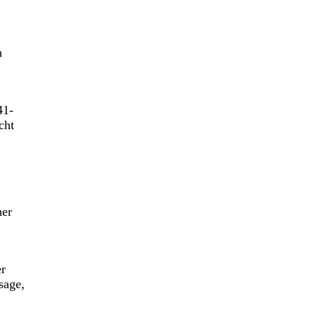
h
41-
cht
her
er
sage,