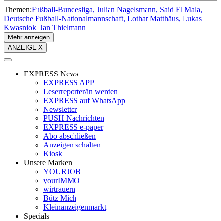
Themen:
Fußball-Bundesliga
Julian Nagelsmann
Said El Mala
Deutsche Fußball-Nationalmannschaft
Lothar Matthäus
Lukas
Kwasniok
Jan Thielmann
Mehr anzeigen
ANZEIGE X
EXPRESS News
EXPRESS APP
Leserreporter/in werden
EXPRESS auf WhatsApp
Newsletter
PUSH Nachrichten
EXPRESS e-paper
Abo abschließen
Anzeigen schalten
Kiosk
Unsere Marken
YOURJOB
yourIMMO
wirtrauern
Bütz Mich
Kleinanzeigenmarkt
Specials