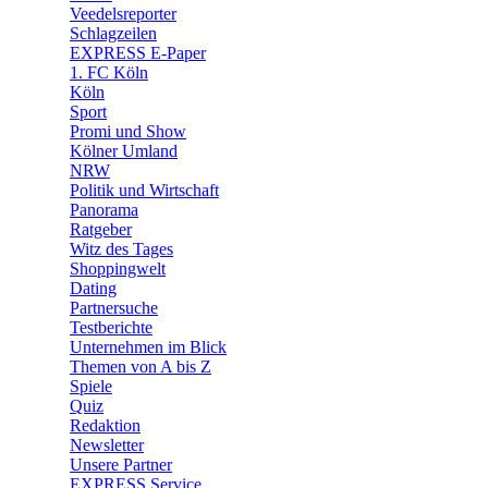
🛒 Shoppingwelt
Veedelsreporter
🧩 Spiele
Schlagzeilen
EXPRESS E-Paper
1. FC Köln
Köln
Sport
Promi und Show
Kölner Umland
NRW
Politik und Wirtschaft
Panorama
Ratgeber
Witz des Tages
Shoppingwelt
Dating
Partnersuche
Testberichte
Unternehmen im Blick
Themen von A bis Z
Spiele
Quiz
Redaktion
Newsletter
Unsere Partner
EXPRESS Service