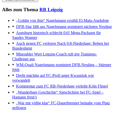
Alles zum Thema
RB Leipzig
„Goldig von ihm“
Nagelsmann erzählt El-Mala-Anekdote
DFB-Star fällt aus
Nagelsmann nominiert nächsten Neuling
Augsburg historisch schlecht
0:6! Mega-Packung für
Sandro Wagner
Auch gegen FC verloren
Nach 0:8-Niederlage: Beben bei
Bundesligist
Miserabler Wert
Leipzig-Coach ruft irre Trainings-
Challenge aus
WM-Quali
Nagelsmann nominiert DFB-Neuling – Stürmer
fehlt
Dreht mächtig auf
FC-Profi unter Kwasniok wie
verwandelt
Kommentar zum FC
RB-Niederlage verleiht Köln Flügel
„Wunderbare Geschichte“
Sprechchöre bei FC-Spiel –
Hamann freut’s
„War mir völlig klar“
FC-Dauerbrenner beinahe vom Platz
geflogen