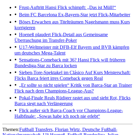
Frust-Auftritt
Hansi Flick schimpft: „Das ist Müll!“
Beim FC Barcelona
Ex-Bayern-Star jetzt Flick-Mitarbeiter
Böses Erwachen aus Titelträumen
Nagelsmann muss Kurs
korrigieren
Hoeneß plaudert Flick-Detail aus
Gemeinsame
Überraschung im Transfer-Poker
U17-Weltmeister mit DFB-Elf
Bayern und BVB kämpfen
um deutsches Mega-Talent
Sensations-Comeback mit 36?
Hansi Flick will früheren
Bundesliga-Star zu Barca locken
Sieben-Tore-Spektakel im Clásico
Auf Kurs Meisterschaft:
Flicks Barca feiert irres Comeback gegen Real
„Er sollte so nicht spielen“
Kritik von Barca-Star an Trainer
Flick nach dem Champions-League-Aus?
Pokal-Finale
Reals Rüdiger rastet aus und sieht Rot, Flicks
Barca siegt nach Verlängerung
Flick außer sich
Barca-Coach vor Champions-League-
Halbfinale: „Sowas habe ich noch nie erlebt“
Themen:
Fußball Transfers
Florian Wirtz
Deutsche Fußball-
Nationalmannschaft
Uli Hoeneß
Fußball-Bundesliga
Julian