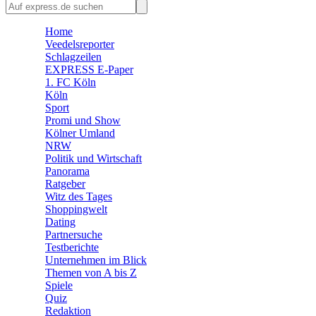
🛒 Shoppingwelt
🧩 Spiele
Home
Veedelsreporter
Schlagzeilen
EXPRESS E-Paper
1. FC Köln
Köln
Sport
Promi und Show
Kölner Umland
NRW
Politik und Wirtschaft
Panorama
Ratgeber
Witz des Tages
Shoppingwelt
Dating
Partnersuche
Testberichte
Unternehmen im Blick
Themen von A bis Z
Spiele
Quiz
Redaktion