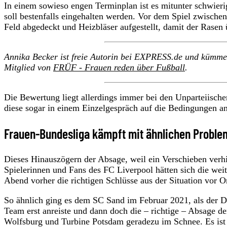
In einem sowieso engen Terminplan ist es mitunter schwier
soll bestenfalls eingehalten werden. Vor dem Spiel zwischen
Feld abgedeckt und Heizbläser aufgestellt, damit der Rasen
Annika Becker ist freie Autorin bei EXPRESS.de und kümm
Mitglied von
FRÜF - Frauen reden über Fußball
.
Die Bewertung liegt allerdings immer bei den Unparteiische
diese sogar in einem Einzelgespräch auf die Bedingungen a
Frauen-Bundesliga kämpft mit ähnlichen Probl
Dieses Hinauszögern der Absage, weil ein Verschieben verhi
Spielerinnen und Fans des FC Liverpool hätten sich die wei
Abend vorher die richtigen Schlüsse aus der Situation vor
So ähnlich ging es dem SC Sand im Februar 2021, als der DF
Team erst anreiste und dann doch die – richtige – Absage d
Wolfsburg und Turbine Potsdam geradezu im Schnee. Es ist a