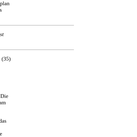
eplan
s
st
 (35)
 Die
 am
das
e