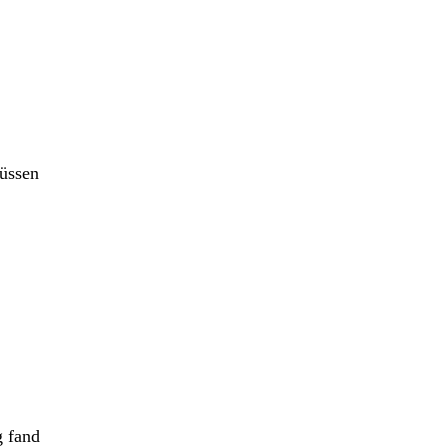
müssen
g fand