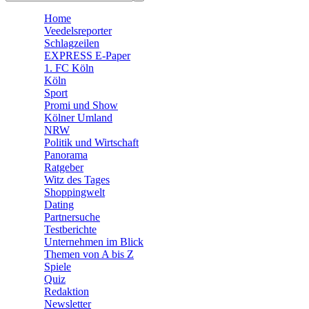
🛒 Shoppingwelt
Home
🧩 Spiele
Veedelsreporter
Schlagzeilen
EXPRESS E-Paper
1. FC Köln
Köln
Sport
Promi und Show
Kölner Umland
NRW
Politik und Wirtschaft
Panorama
Ratgeber
Witz des Tages
Shoppingwelt
Dating
Partnersuche
Testberichte
Unternehmen im Blick
Themen von A bis Z
Spiele
Quiz
Redaktion
Newsletter