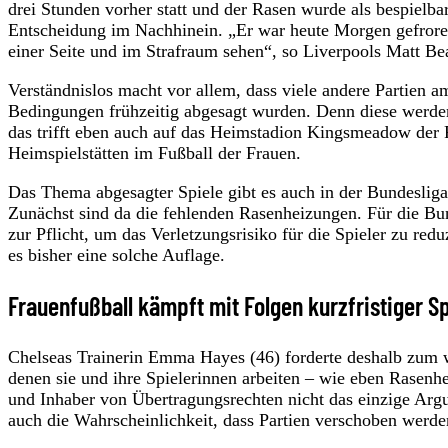
drei Stunden vorher statt und der Rasen wurde als bespielbar
Entscheidung im Nachhinein. „Er war heute Morgen gefrore
einer Seite und im Strafraum sehen“, so Liverpools Matt B
Verständnislos macht vor allem, dass viele andere Partien
Bedingungen frühzeitig abgesagt wurden. Denn diese werden
das trifft eben auch auf das Heimstadion Kingsmeadow der 
Heimspielstätten im Fußball der Frauen.
Das Thema abgesagter Spiele gibt es auch in der Bundesliga
Zunächst sind da die fehlenden Rasenheizungen. Für die Bu
zur Pflicht, um das Verletzungsrisiko für die Spieler zu re
es bisher eine solche Auflage.
Frauenfußball kämpft mit Folgen kurzfristiger S
Chelseas Trainerin Emma Hayes (46) forderte deshalb zum w
denen sie und ihre Spielerinnen arbeiten – wie eben Rasenhe
und Inhaber von Übertragungsrechten nicht das einzige Argu
auch die Wahrscheinlichkeit, dass Partien verschoben werd