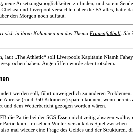
ig, neue Ansetzungsmöglichkeiten zu finden, und so ein Send
 Chelsea und Liverpool versuchte daher die FA alles, hatte da
 über den Morgen noch auftaut.
ert sich in ihren Kolumnen um das Thema
Frauenfußball
. Sie i
n, laut „The Athletic“ soll Liverpools Kapitänin Niamh Fahey
ngesprochen haben. Angepfiffen wurde aber trotzdem.
emen
ndert werden soll, führt unweigerlich zu anderen Problemen.
te Anreise (rund 350 Kilometer) sparen können, wenn bereits
 Ort und dem Wetterbericht gezogen worden wären.
B die Partie bei der SGS Essen nicht zeitig absagen wollte, 
er Partie kam. Im selben Winter versank das Spiel zwischen
lso mal wieder eine Frage des Geldes und der Strukturen, di