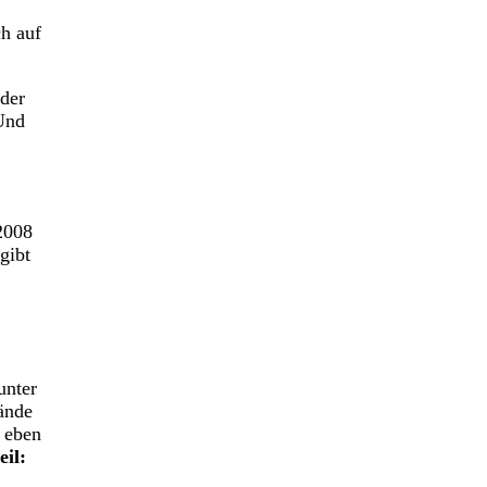
h auf
 der
 Und
2008
gibt
unter
bände
t eben
il: