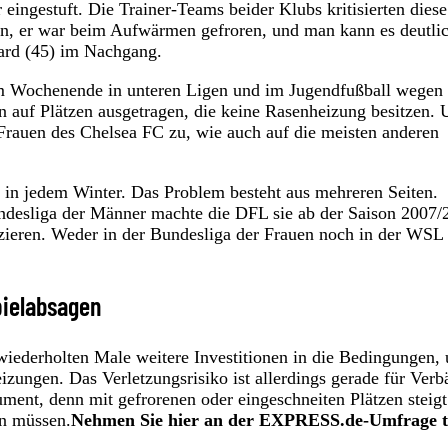
 eingestuft. Die Trainer-Teams beider Klubs kritisierten diese
n, er war beim Aufwärmen gefroren, und man kann es deutlic
eard (45) im Nachgang.
 am Wochenende in unteren Ligen und im Jugendfußball wegen
 auf Plätzen ausgetragen, die keine Rasenheizung besitzen.
Frauen des Chelsea FC zu, wie auch auf die meisten anderen
 in jedem Winter. Das Problem besteht aus mehreren Seiten.
ndesliga der Männer machte die DFL sie ab der Saison 2007/
duzieren. Weder in der Bundesliga der Frauen noch in der WSL 
pielabsagen
iederholten Male weitere Investitionen in die Bedingungen, 
izungen. Das Verletzungsrisiko ist allerdings gerade für Ver
ment, denn mit gefrorenen oder eingeschneiten Plätzen steig
en müssen.
Nehmen Sie hier an der EXPRESS.de-Umfrage te