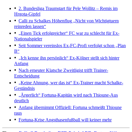
2. Bundesliga
Traumstart für Pele Wollitz – Remis im
Hrgota-Gipfel
Calli zu Schalkes Höhenflug
„Nicht von Wichtigtuern
reinreden lassen“
„Einen Tick erfolgreicher“
FC war zu schlecht für Ex-
Nationalspieler
Seit Sommer vereinslos
Ex-FC-Profi verfolgt schon „Plan
B“
„Ich kenne ihn persönlich“
Ex-Kölner stellt sich hinter
Anfang
Nach erneuter Klatsche
Zweitligist trifft Trainer-
Entscheidung
„Keine Ahnung, wer das ist“
Ex-Trainer macht Schalke-
Geständnis
„Ärgerlich“
Fortuna-Kapitän wird nach Thioune-Aus
deutlich
Anfang übernimmt
Offiziell: Fortuna schmeißt Thioune
raus
Fortuna-Krise
Angsthasenfußball will keiner mehr