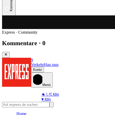
Kommentare
Express · Community
Kommentare · 0
9
Verkehr
Hau raus
Konto
Menü
🐐 1. FC Köln
♥️ Köln
⭐ Promi
🏆 Sport
Home