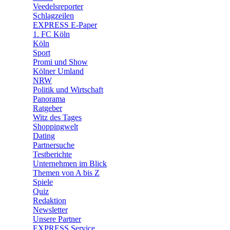
🛒 Shoppingwelt
Veedelsreporter
🧩 Spiele
Schlagzeilen
EXPRESS E-Paper
1. FC Köln
Köln
Sport
Promi und Show
Kölner Umland
NRW
Politik und Wirtschaft
Panorama
Ratgeber
Witz des Tages
Shoppingwelt
Dating
Partnersuche
Testberichte
Unternehmen im Blick
Themen von A bis Z
Spiele
Quiz
Redaktion
Newsletter
Unsere Partner
EXPRESS Service