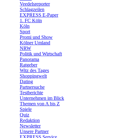
🛒 Shoppingwelt
Veedelsreporter
🧩 Spiele
Schlagzeilen
EXPRESS E-Paper
1. FC Köln
Köln
Sport
Promi und Show
Kölner Umland
NRW
Politik und Wirtschaft
Panorama
Ratgeber
Witz des Tages
Shoppingwelt
Dating
Partnersuche
Testberichte
Unternehmen im Blick
Themen von A bis Z
Spiele
Quiz
Redaktion
Newsletter
Unsere Partner
EXPRESS Service