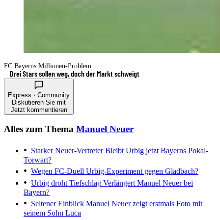
FC Bayerns Millionen-Problem
Drei Stars sollen weg, doch der Markt schweigt
Express · Community
Diskutieren Sie mit
Jetzt kommentieren
Alles zum Thema
Manuel Neuer
Starker Neuer-Vertreter
Bleibt Urbig jetzt Bayerns Pokal-
Torwart?
Wegen FC-Duell
Urbig-Experiment gegen Gladbach?
Urbig droht Tiefschlag
Verlängert Manuel Neuer bei
Bayern?
Seltener Einblick
Manuel Neuer zeigt erstmals Foto mit
seinem Sohn Luca