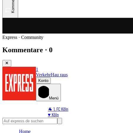
Kommentare
Express · Community
Kommentare · 0
1
Verkehr
Hau raus
Konto
Menü
🐐 1. FC Köln
♥️ Köln
⭐ Promi
🏆 Sport
Home