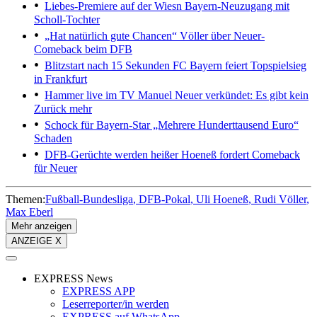
Liebes-Premiere auf der Wiesn
Bayern-Neuzugang mit
Scholl-Tochter
„Hat natürlich gute Chancen“
Völler über Neuer-
Comeback beim DFB
Blitzstart nach 15 Sekunden
FC Bayern feiert Topspielsieg
in Frankfurt
Hammer live im TV
Manuel Neuer verkündet: Es gibt kein
Zurück mehr
Schock für Bayern-Star
„Mehrere Hunderttausend Euro“
Schaden
DFB-Gerüchte werden heißer
Hoeneß fordert Comeback
für Neuer
Themen:
Fußball-Bundesliga
DFB-Pokal
Uli Hoeneß
Rudi Völler
Max Eberl
Mehr anzeigen
ANZEIGE X
EXPRESS News
EXPRESS APP
Leserreporter/in werden
EXPRESS auf WhatsApp