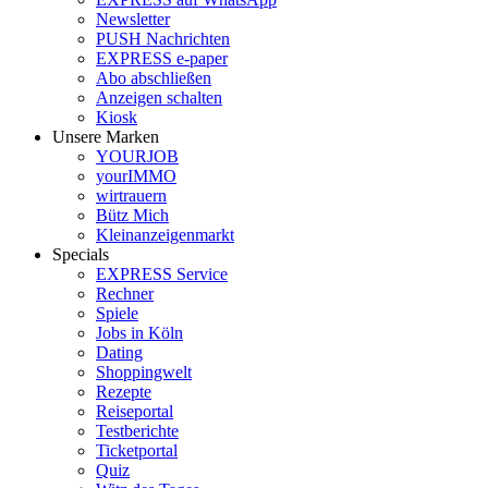
Newsletter
PUSH Nachrichten
EXPRESS e-paper
Abo abschließen
Anzeigen schalten
Kiosk
Unsere Marken
YOURJOB
yourIMMO
wirtrauern
Bütz Mich
Kleinanzeigenmarkt
Specials
EXPRESS Service
Rechner
Spiele
Jobs in Köln
Dating
Shoppingwelt
Rezepte
Reiseportal
Testberichte
Ticketportal
Quiz