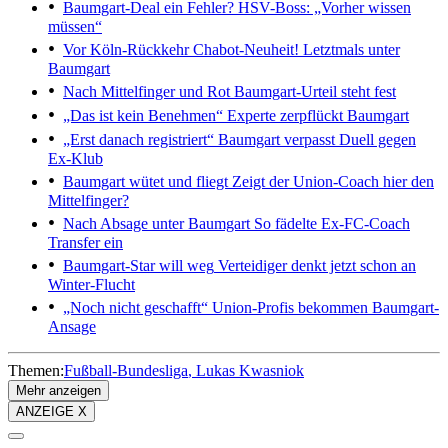
Baumgart-Deal ein Fehler?
HSV-Boss: „Vorher wissen
müssen“
Vor Köln-Rückkehr
Chabot-Neuheit! Letztmals unter
Baumgart
Nach Mittelfinger und Rot
Baumgart-Urteil steht fest
„Das ist kein Benehmen“
Experte zerpflückt Baumgart
„Erst danach registriert“
Baumgart verpasst Duell gegen
Ex-Klub
Baumgart wütet und fliegt
Zeigt der Union-Coach hier den
Mittelfinger?
Nach Absage unter Baumgart
So fädelte Ex-FC-Coach
Transfer ein
Baumgart-Star will weg
Verteidiger denkt jetzt schon an
Winter-Flucht
„Noch nicht geschafft“
Union-Profis bekommen Baumgart-
Ansage
Themen:
Fußball-Bundesliga
Lukas Kwasniok
Mehr anzeigen
ANZEIGE X