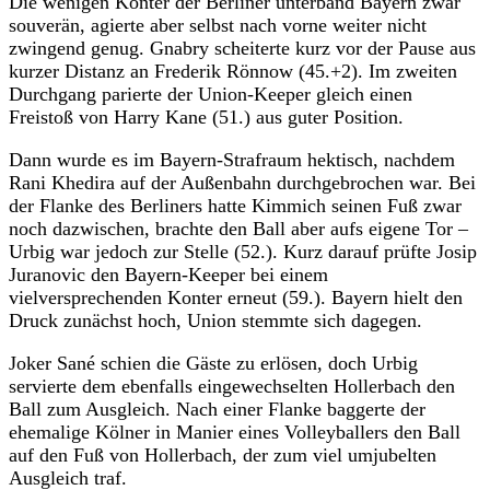
Die wenigen Konter der Berliner unterband Bayern zwar
souverän, agierte aber selbst nach vorne weiter nicht
zwingend genug. Gnabry scheiterte kurz vor der Pause aus
kurzer Distanz an Frederik Rönnow (45.+2). Im zweiten
Durchgang parierte der Union-Keeper gleich einen
Freistoß von Harry Kane (51.) aus guter Position.
Dann wurde es im Bayern-Strafraum hektisch, nachdem
Rani Khedira auf der Außenbahn durchgebrochen war. Bei
der Flanke des Berliners hatte Kimmich seinen Fuß zwar
noch dazwischen, brachte den Ball aber aufs eigene Tor –
Urbig war jedoch zur Stelle (52.). Kurz darauf prüfte Josip
Juranovic den Bayern-Keeper bei einem
vielversprechenden Konter erneut (59.). Bayern hielt den
Druck zunächst hoch, Union stemmte sich dagegen.
Joker Sané schien die Gäste zu erlösen, doch Urbig
servierte dem ebenfalls eingewechselten Hollerbach den
Ball zum Ausgleich. Nach einer Flanke baggerte der
ehemalige Kölner in Manier eines Volleyballers den Ball
auf den Fuß von Hollerbach, der zum viel umjubelten
Ausgleich traf.