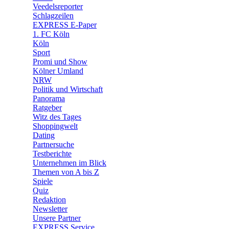
🛒 Shoppingwelt
Veedelsreporter
🧩 Spiele
Schlagzeilen
EXPRESS E-Paper
1. FC Köln
Köln
Sport
Promi und Show
Kölner Umland
NRW
Politik und Wirtschaft
Panorama
Ratgeber
Witz des Tages
Shoppingwelt
Dating
Partnersuche
Testberichte
Unternehmen im Blick
Themen von A bis Z
Spiele
Quiz
Redaktion
Newsletter
Unsere Partner
EXPRESS Service