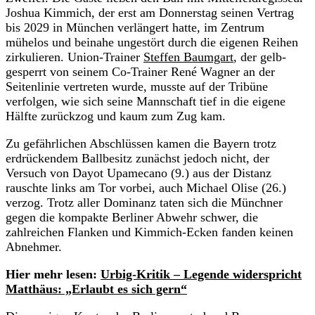
Joshua Kimmich, der erst am Donnerstag seinen Vertrag
bis 2029 in München verlängert hatte, im Zentrum
mühelos und beinahe ungestört durch die eigenen Reihen
zirkulieren. Union-Trainer
Steffen Baumgart
, der gelb-
gesperrt von seinem Co-Trainer René Wagner an der
Seitenlinie vertreten wurde, musste auf der Tribüne
verfolgen, wie sich seine Mannschaft tief in die eigene
Hälfte zurückzog und kaum zum Zug kam.
Zu gefährlichen Abschlüssen kamen die Bayern trotz
erdrückendem Ballbesitz zunächst jedoch nicht, der
Versuch von Dayot Upamecano (9.) aus der Distanz
rauschte links am Tor vorbei, auch Michael Olise (26.)
verzog. Trotz aller Dominanz taten sich die Münchner
gegen die kompakte Berliner Abwehr schwer, die
zahlreichen Flanken und Kimmich-Ecken fanden keinen
Abnehmer.
Hier mehr lesen:
Urbig-Kritik – Legende widerspricht
Matthäus: „Erlaubt es sich gern“