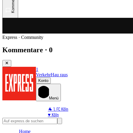
Kommentare
Express · Community
Kommentare · 0
1
Verkehr
Hau raus
Konto
Menü
🐐 1. FC Köln
♥️ Köln
⭐ Promi
🏆 Sport
Home