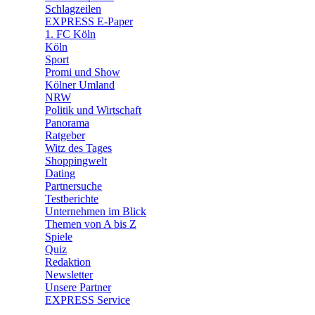
🧩 Spiele
Schlagzeilen
EXPRESS E-Paper
1. FC Köln
Köln
Sport
Promi und Show
Kölner Umland
NRW
Politik und Wirtschaft
Panorama
Ratgeber
Witz des Tages
Shoppingwelt
Dating
Partnersuche
Testberichte
Unternehmen im Blick
Themen von A bis Z
Spiele
Quiz
Redaktion
Newsletter
Unsere Partner
EXPRESS Service