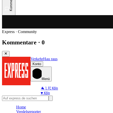
Kommentare
Express · Community
Kommentare · 0
Verkehr
Hau raus
Konto
Menü
🐐 1. FC Köln
♥️ Köln
⭐ Promi
🏆 Sport
Home
🛒 Shoppingwelt
Veedelsreporter