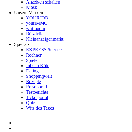
Anzeigen schalten
Kiosk
Unsere Marken
YOURJOB
yourIMMO
wirtrauern
Bütz Mich
Kleinanzeigenmarkt
Specials
EXPRESS Service
Rechner
Spiele
Jobs in Köln
Dating
Shoppingwelt
Rezepte
Reiseportal
Testberichte
Ticketportal
Quiz
Witz des Tages