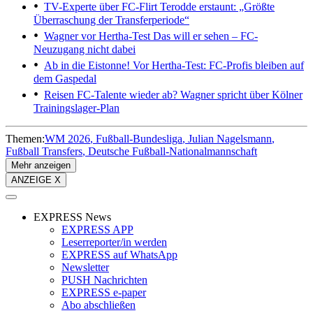
TV-Experte über FC-Flirt
Terodde erstaunt: „Größte
Überraschung der Transferperiode“
Wagner vor Hertha-Test
Das will er sehen – FC-
Neuzugang nicht dabei
Ab in die Eistonne!
Vor Hertha-Test: FC-Profis bleiben auf
dem Gaspedal
Reisen FC-Talente wieder ab?
Wagner spricht über Kölner
Trainingslager-Plan
Themen:
WM 2026
Fußball-Bundesliga
Julian Nagelsmann
Fußball Transfers
Deutsche Fußball-Nationalmannschaft
Mehr anzeigen
ANZEIGE X
EXPRESS News
EXPRESS APP
Leserreporter/in werden
EXPRESS auf WhatsApp
Newsletter
PUSH Nachrichten
EXPRESS e-paper
Abo abschließen