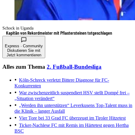
Schock in Uganda
Kapitän von Rekordmeister mit Pflastersteinen totgeschlagen
Express · Community
Diskutieren Sie mit
Jetzt kommentieren
Alles zum Thema
2. Fußball-Bundesliga
Köln-Schreck verletzt
Bittere Diagnose für FC-
Konkurrenten
War zwischenzeitlich suspendiert
HSV stellt Dompé frei –
„Situation verändert“
„Werden ihn unterstützen“
Leverkusens Top-Talent muss in
die Klinik – langer Ausfall
Vier Tore bei 33 Grad
FC überzeugt im Tiroler Hitzetest
Ticker-Nachlese
FC mit Remis im Härtetest gegen Hertha
BSC