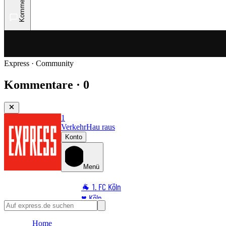
Kommentare
Express · Community
Kommentare · 0
1
Verkehr
Hau raus
Konto
Menü
🐐 1. FC Köln
♥️ Köln
⭐ Promi
Home
🏆 Sport