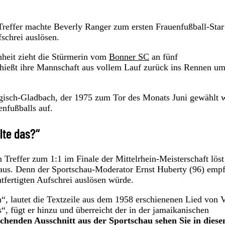
 Treffer machte Beverly Ranger zum ersten Frauenfußball-Star
schrei auslösen.
enheit zieht die Stürmerin vom
Bonner SC
an fünf
schießt ihre Mannschaft aus vollem Lauf zurück ins Rennen um
gisch-Gladbach, der 1975 zum Tor des Monats Juni gewählt w
enfußballs auf.
lte das?“
Treffer zum 1:1 im Finale der Mittelrhein-Meisterschaft löst
e aus. Denn der Sportschau-Moderator Ernst Huberty (96) emp
tfertigten Aufschrei auslösen würde.
“, lautet die Textzeile aus dem 1958 erschienenen Lied von 
s“, fügt er hinzu und überreicht der in der jamaikanischen
chenden Ausschnitt aus der Sportschau sehen Sie in dies