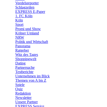
Veedelsreporter
🛒 Shoppingwelt
Schlagzeilen
🧩 Spiele
EXPRESS E-Paper
1. FC Köln
Köln
Sport
Promi und Show
Kölner Umland
NRW
Politik und Wirtschaft
Panorama
Ratgeber
Witz des Tages
Shoppingwelt
Dating
Partnersuche
Testberichte
Unternehmen im Blick
Themen von A bis Z
Spiele
Quiz
Redaktion
Newsletter
Unsere Partner
EXPRESS Service