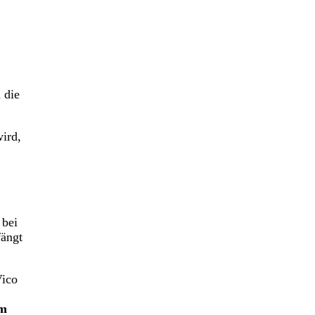
 die
ird,
 bei
fängt
Vico
em