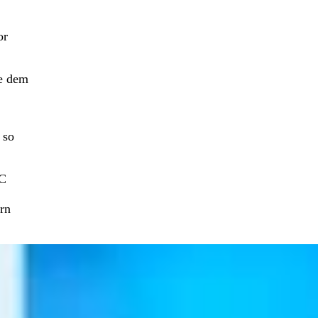
or
ie dem
 so
SC
rn