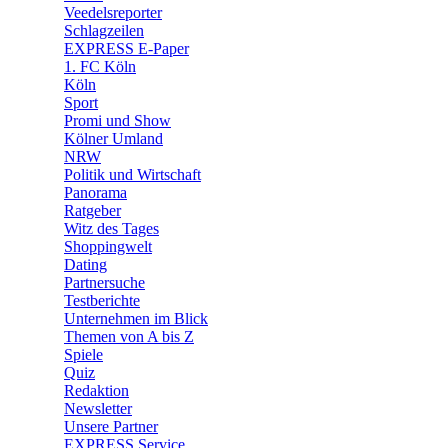
🛒 Shoppingwelt
Veedelsreporter
🧩 Spiele
Schlagzeilen
EXPRESS E-Paper
1. FC Köln
Köln
Sport
Promi und Show
Kölner Umland
NRW
Politik und Wirtschaft
Panorama
Ratgeber
Witz des Tages
Shoppingwelt
Dating
Partnersuche
Testberichte
Unternehmen im Blick
Themen von A bis Z
Spiele
Quiz
Redaktion
Newsletter
Unsere Partner
EXPRESS Service