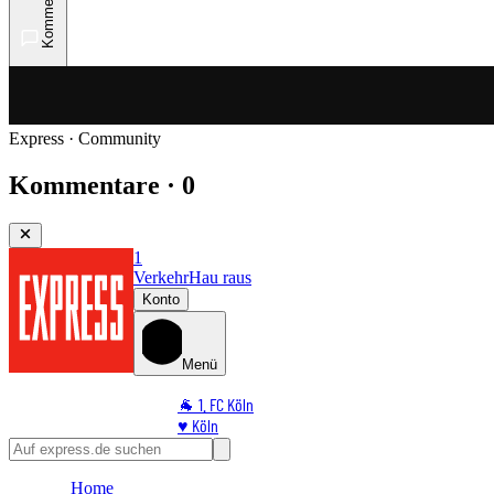
Kommentare
Express · Community
Kommentare · 0
1
Verkehr
Hau raus
Konto
Menü
🐐 1. FC Köln
♥️ Köln
⭐ Promi
🏆 Sport
Home