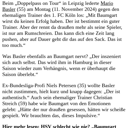
Beim „Doppelpass on Tour“ in Leipzig lederte
Mario
Basler
(55) am Montag (11. November 2024) gegen den
ehemaligen Trainer des 1. FC Köln los: „Mit Baumgart
wirst du keinen Erfolg haben. Der ist bestimmt ein guter
Trainer. Aber der rennt da draußen mehr als seine Spieler,
ist nur am Rumschreien. Das kann dich eine Zeit lang
pushen, aber auf Dauer geht dir das auf den Sack. Das ist
too much.“
Was Basler ebenfalls an Baumgart nervt? „Der inszeniert
sich auch selbst. Das wird ihm in Hamburg in dieser
Saison wieder zum Verhängnis, wenn er überhaupt die
Saison überlebt.“
Ex-Bundesliga-Profi Niels Petersen (35) wollte Basler
nicht zustimmen, hielt kurz und knapp dagegen: „Der ist
authentisch.“ Auch sein ehemaliger Trainer Christian
Streich (59) habe wie Baumgart von den Emotionen
gelebt: „Hätte der nur draußen gesessen, hätten wir scheiße
gespielt. Wir brauchten das, dieses Impulsive.“
Hier mehr lesen:
HSV schlecht wie nie? „Baumgart