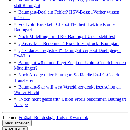
statt Baumgart
Baumgart-Deal ein Fehler?
HSV-Boss: „Vorher wissen
müssen“
Vor Köln-Rückkehr
Chabot-Neuheit! Letztmals unter
Baumgart
Nach Mittelfinger und Rot
Baumgart-Urteil steht fest
„Das ist kein Benehmen“
Experte zerpflückt Baumgart
„Erst danach registriert“
Baumgart verpasst Duell gegen
Ex-Klub
Baumgart wütet und fliegt
Zeigt der Union-Coach hier den
Mittelfinger?
Nach Absage unter Baumgart
So fädelte Ex-FC-Coach
Transfer ein
Baumgart-Star will weg
Verteidiger denkt jetzt schon an
Winter-Flucht
„Noch nicht geschafft“
Union-Profis bekommen Baumgart-
Ansage
Themen:
Fußball-Bundesliga
Lukas Kwasniok
Mehr anzeigen
ANZEIGE X