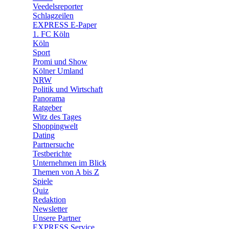
🛒 Shoppingwelt
Veedelsreporter
🧩 Spiele
Schlagzeilen
EXPRESS E-Paper
1. FC Köln
Köln
Sport
Promi und Show
Kölner Umland
NRW
Politik und Wirtschaft
Panorama
Ratgeber
Witz des Tages
Shoppingwelt
Dating
Partnersuche
Testberichte
Unternehmen im Blick
Themen von A bis Z
Spiele
Quiz
Redaktion
Newsletter
Unsere Partner
EXPRESS Service