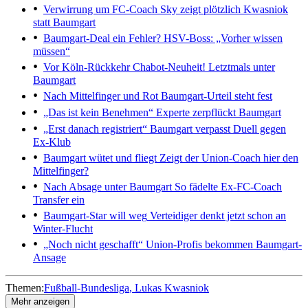
Verwirrung um FC-Coach
Sky zeigt plötzlich Kwasniok
statt Baumgart
Baumgart-Deal ein Fehler?
HSV-Boss: „Vorher wissen
müssen“
Vor Köln-Rückkehr
Chabot-Neuheit! Letztmals unter
Baumgart
Nach Mittelfinger und Rot
Baumgart-Urteil steht fest
„Das ist kein Benehmen“
Experte zerpflückt Baumgart
„Erst danach registriert“
Baumgart verpasst Duell gegen
Ex-Klub
Baumgart wütet und fliegt
Zeigt der Union-Coach hier den
Mittelfinger?
Nach Absage unter Baumgart
So fädelte Ex-FC-Coach
Transfer ein
Baumgart-Star will weg
Verteidiger denkt jetzt schon an
Winter-Flucht
„Noch nicht geschafft“
Union-Profis bekommen Baumgart-
Ansage
Themen:
Fußball-Bundesliga
Lukas Kwasniok
Mehr anzeigen