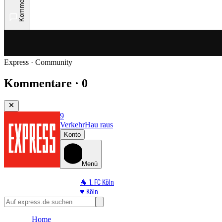
Kommentare
Express · Community
Kommentare · 0
9
Verkehr
Hau raus
Konto
Menü
🐐 1. FC Köln
♥️ Köln
⭐ Promi
🏆 Sport
Home