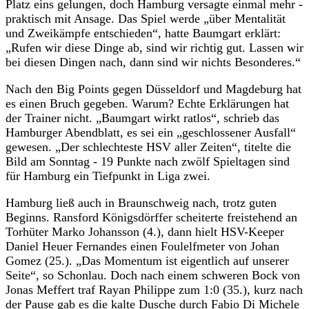
Platz eins gelungen, doch Hamburg versagte einmal mehr -
praktisch mit Ansage. Das Spiel werde „über Mentalität
und Zweikämpfe entschieden“, hatte Baumgart erklärt:
„Rufen wir diese Dinge ab, sind wir richtig gut. Lassen wir
bei diesen Dingen nach, dann sind wir nichts Besonderes.“
Nach den Big Points gegen Düsseldorf und Magdeburg hat
es einen Bruch gegeben. Warum? Echte Erklärungen hat
der Trainer nicht. „Baumgart wirkt ratlos“, schrieb das
Hamburger Abendblatt, es sei ein „geschlossener Ausfall“
gewesen. „Der schlechteste HSV aller Zeiten“, titelte die
Bild am Sonntag - 19 Punkte nach zwölf Spieltagen sind
für Hamburg ein Tiefpunkt in Liga zwei.
Hamburg ließ auch in Braunschweig nach, trotz guten
Beginns. Ransford Königsdörffer scheiterte freistehend an
Torhüter Marko Johansson (4.), dann hielt HSV-Keeper
Daniel Heuer Fernandes einen Foulelfmeter von Johan
Gomez (25.). „Das Momentum ist eigentlich auf unserer
Seite“, so Schonlau. Doch nach einem schweren Bock von
Jonas Meffert traf Rayan Philippe zum 1:0 (35.), kurz nach
der Pause gab es die kalte Dusche durch Fabio Di Michele