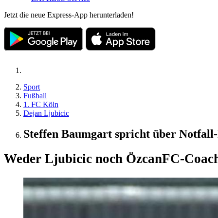
Jetzt die neue Express-App herunterladen!
Sport
Fußball
1. FC Köln
Dejan Ljubicic
Steffen Baumgart spricht über Notfal
Weder Ljubicic noch Özcan
FC-Coach