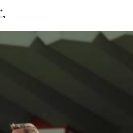
ie
ber