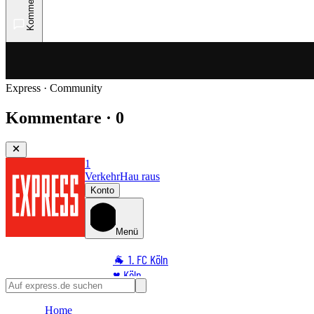
Kommentare
Express · Community
Kommentare · 0
1
Verkehr
Hau raus
Konto
Menü
🐐 1. FC Köln
♥️ Köln
⭐ Promi
Home
🏆 Sport