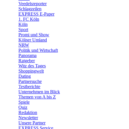
Veedelsreporter
🛒 Shoppingwelt
Schlagzeilen
🧩 Spiele
EXPRESS E-Paper
1. FC Köln
Köln
Sport
Promi und Show
Kölner Umland
NRW
Politik und Wirtschaft
Panorama
Ratgeber
Witz des Tages
Shoppingwelt
Dating
Partnersuche
Testberichte
Unternehmen im Blick
Themen von A bis Z
Spiele
Quiz
Redaktion
Newsletter
Unsere Partner
EXPRESS Service