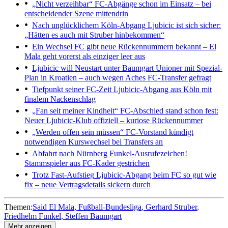
„Nicht verzeihbar“
FC-Abgänge schon im Einsatz – bei
entscheidender Szene mittendrin
Nach unglücklichem Köln-Abgang
Ljubicic ist sich sicher:
„Hätten es auch mit Struber hinbekommen“
Ein Wechsel
FC gibt neue Rückennummern bekannt – El
Mala geht vorerst als einziger leer aus
Ljubicic will Neustart unter Baumgart
Unioner mit Spezial-
Plan in Kroatien – auch wegen Aches FC-Transfer gefragt
Tiefpunkt seiner FC-Zeit
Ljubicic-Abgang aus Köln mit
finalem Nackenschlag
„Fan seit meiner Kindheit“
FC-Abschied stand schon fest:
Neuer Ljubicic-Klub offiziell – kuriose Rückennummer
„Werden offen sein müssen“
FC-Vorstand kündigt
notwendigen Kurswechsel bei Transfers an
Abfahrt nach Nürnberg
Funkel-Ausrufezeichen!
Stammspieler aus FC-Kader gestrichen
Trotz Fast-Aufstieg
Ljubicic-Abgang beim FC so gut wie
fix – neue Vertragsdetails sickern durch
Themen:
Said El Mala
Fußball-Bundesliga
Gerhard Struber
Friedhelm Funkel
Steffen Baumgart
Mehr anzeigen