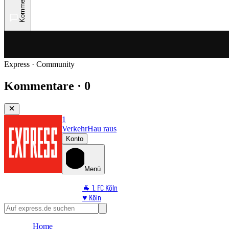
Kommentare
Express · Community
Kommentare · 0
1
Verkehr
Hau raus
Konto
Menü
🐐 1. FC Köln
♥️ Köln
⭐ Promi
🏆 Sport
Home