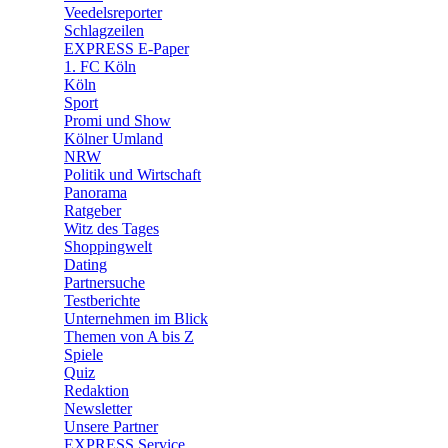
🛒 Shoppingwelt
Veedelsreporter
🧩 Spiele
Schlagzeilen
EXPRESS E-Paper
1. FC Köln
Köln
Sport
Promi und Show
Kölner Umland
NRW
Politik und Wirtschaft
Panorama
Ratgeber
Witz des Tages
Shoppingwelt
Dating
Partnersuche
Testberichte
Unternehmen im Blick
Themen von A bis Z
Spiele
Quiz
Redaktion
Newsletter
Unsere Partner
EXPRESS Service