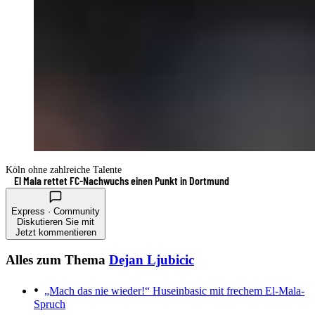
Köln ohne zahlreiche Talente
El Mala rettet FC-Nachwuchs einen Punkt in Dortmund
Express · Community
Diskutieren Sie mit
Jetzt kommentieren
Alles zum Thema
Dejan Ljubicic
„Mach das nie wieder!“
Huseinbasic mit frechem El-Mala-
Spruch