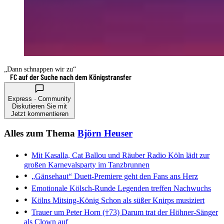
„Dann schnappen wir zu“
FC auf der Suche nach dem Königstransfer
Express · Community
Diskutieren Sie mit
Jetzt kommentieren
Alles zum Thema
Björn Heuser
Mit Kasalla, Cat Ballou und Räuber
Radio Köln lädt zur
großen Karnevalsparty im Tanzbrunnen
„Gänsehaut“
Duett-Premiere geht den Fans ans Herz
Emotionale Kölsch-Runde
Legenden treffen Nachwuchs
Kölns Mitsing-König
Schon als süßer Knirps musiziert
Trauer um Peter Horn (†73)
Darum trat der Höhner-Sänger
als Clown auf