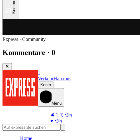
Kommentare
Express · Community
Kommentare · 0
1
Verkehr
Hau raus
Konto
Menü
🐐 1. FC Köln
♥️ Köln
⭐ Promi
🏆 Sport
Home