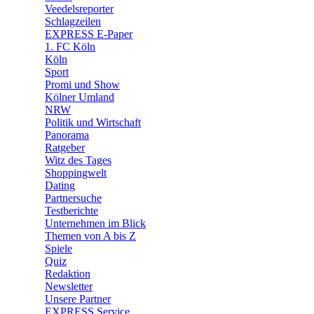
🛒 Shoppingwelt
Veedelsreporter
🧩 Spiele
Schlagzeilen
EXPRESS E-Paper
1. FC Köln
Köln
Sport
Promi und Show
Kölner Umland
NRW
Politik und Wirtschaft
Panorama
Ratgeber
Witz des Tages
Shoppingwelt
Dating
Partnersuche
Testberichte
Unternehmen im Blick
Themen von A bis Z
Spiele
Quiz
Redaktion
Newsletter
Unsere Partner
EXPRESS Service