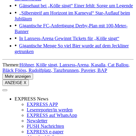
Gänsehaut bei „Kölle singt“
Einer fehlt: Sorge um Legende
„Silberstreif am Horizont im Karneval“
Star-Auflauf beim
Jubiläum
Gigantische FC-Anfertigung
Derby-Plan mit 100-Meter-
Banner
In Lanxess-Arena
Gewinnt Tickets für „Kölle singt“
Gigantische Menge
So viel Bier wurde auf dem Jeckliner
getrunken
Themen:
Höhner
Kölle singt
Lanxess-Arena
Kasalla
Cat Ballou
Bläck Fööss
Rudolfplatz
Tanzbrunnen
Paveier
BAP
Mehr anzeigen
ANZEIGE X
EXPRESS News
EXPRESS APP
Leserreporter/in werden
EXPRESS auf WhatsApp
Newsletter
PUSH Nachrichten
EXPRESS e-paper