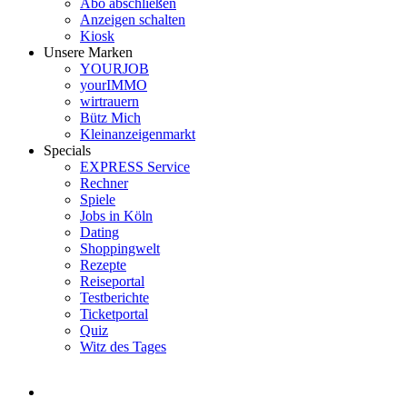
Abo abschließen
Anzeigen schalten
Kiosk
Unsere Marken
YOURJOB
yourIMMO
wirtrauern
Bütz Mich
Kleinanzeigenmarkt
Specials
EXPRESS Service
Rechner
Spiele
Jobs in Köln
Dating
Shoppingwelt
Rezepte
Reiseportal
Testberichte
Ticketportal
Quiz
Witz des Tages