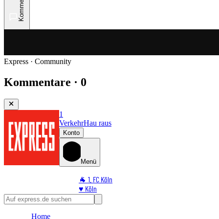
Kommentare
Express · Community
Kommentare · 0
1
Verkehr
Hau raus
Konto
Menü
🐐 1. FC Köln
♥️ Köln
⭐ Promi
🏆 Sport
Home