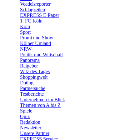
🛒 Shoppingwelt
Veedelsreporter
🧩 Spiele
Schlagzeilen
EXPRESS E-Paper
1. FC Köln
Köln
Sport
Promi und Show
Kölner Umland
NRW
Politik und Wirtschaft
Panorama
Ratgeber
Witz des Tages
Shoppingwelt
Dating
Partnersuche
Testberichte
Unternehmen im Blick
Themen von A bis Z
Spiele
Quiz
Redaktion
Newsletter
Unsere Partner
EXPRESS Service