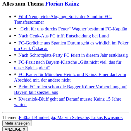
Alles zum Thema
Florian Kainz
Fünf Neue, viele Abgänge
So ist der Stand im FC-
Transfersommer
„Geht für uns durchs Feuer“
Wagner bestimmt FC-Kapitän
Nach Cenk-Aus
FC trifft Entscheidung bei Lund
FC-Gerüchte aus Spanien
Darum geht es wirklich im Poker
um Cenk Özkacar
Nach Schrottplatz-Party
FC feiert in diesem Jahr erstklassig
FC-Fazit nach Bayern-Klatsche
„Gibt nicht viel, das für
unser Spiel spricht“
FC-Kader für München
Heintz und Kainz: Einer darf zum
Abschied mit, der andere nicht
Beim FC rollen schon die Bagger
Kölner Vorbereitung auf
Bayern fällt speziell aus
Kwasniok-Bluff geht auf
Darauf musste Kainz 15 Jahre
warten
Themen:
Fußball-Bundesliga
Marvin Schwäbe
Lukas Kwasniok
Mehr anzeigen
ANZEIGE X