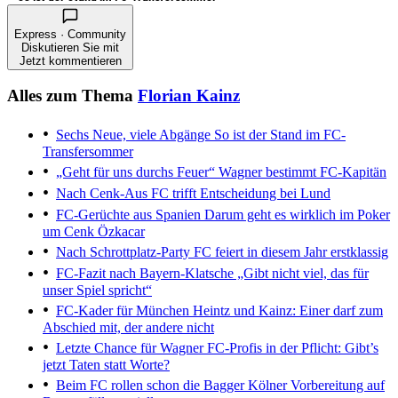
Express · Community
Diskutieren Sie mit
Jetzt kommentieren
Alles zum Thema
Florian Kainz
Sechs Neue, viele Abgänge
So ist der Stand im FC-
Transfersommer
„Geht für uns durchs Feuer“
Wagner bestimmt FC-Kapitän
Nach Cenk-Aus
FC trifft Entscheidung bei Lund
FC-Gerüchte aus Spanien
Darum geht es wirklich im Poker
um Cenk Özkacar
Nach Schrottplatz-Party
FC feiert in diesem Jahr erstklassig
FC-Fazit nach Bayern-Klatsche
„Gibt nicht viel, das für
unser Spiel spricht“
FC-Kader für München
Heintz und Kainz: Einer darf zum
Abschied mit, der andere nicht
Letzte Chance für Wagner
FC-Profis in der Pflicht: Gibt’s
jetzt Taten statt Worte?
Beim FC rollen schon die Bagger
Kölner Vorbereitung auf