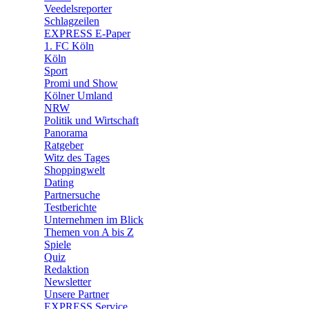
🛒 Shoppingwelt
Veedelsreporter
🧩 Spiele
Schlagzeilen
EXPRESS E-Paper
1. FC Köln
Köln
Sport
Promi und Show
Kölner Umland
NRW
Politik und Wirtschaft
Panorama
Ratgeber
Witz des Tages
Shoppingwelt
Dating
Partnersuche
Testberichte
Unternehmen im Blick
Themen von A bis Z
Spiele
Quiz
Redaktion
Newsletter
Unsere Partner
EXPRESS Service