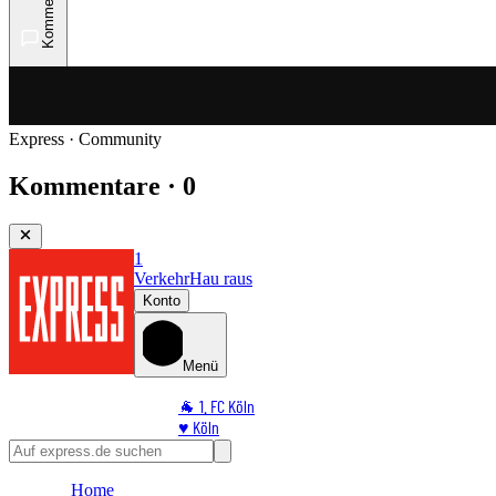
Kommentare
Express · Community
Kommentare · 0
1
Verkehr
Hau raus
Konto
Menü
🐐 1. FC Köln
♥️ Köln
⭐ Promi
🏆 Sport
Home