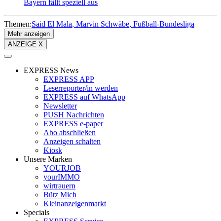
Bayern fällt speziell aus
Themen:
Said El Mala
Marvin Schwäbe
Fußball-Bundesliga
Mehr anzeigen
ANZEIGE X
EXPRESS News
EXPRESS APP
Leserreporter/in werden
EXPRESS auf WhatsApp
Newsletter
PUSH Nachrichten
EXPRESS e-paper
Abo abschließen
Anzeigen schalten
Kiosk
Unsere Marken
YOURJOB
yourIMMO
wirtrauern
Bütz Mich
Kleinanzeigenmarkt
Specials