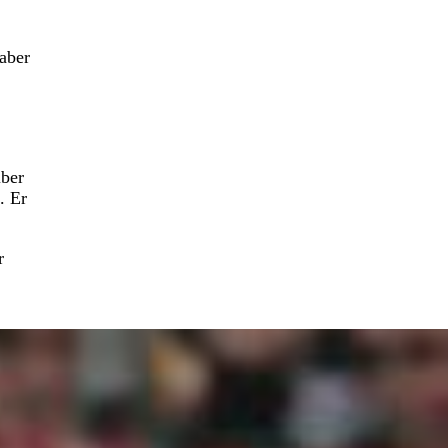
aber
iber
. Er
r