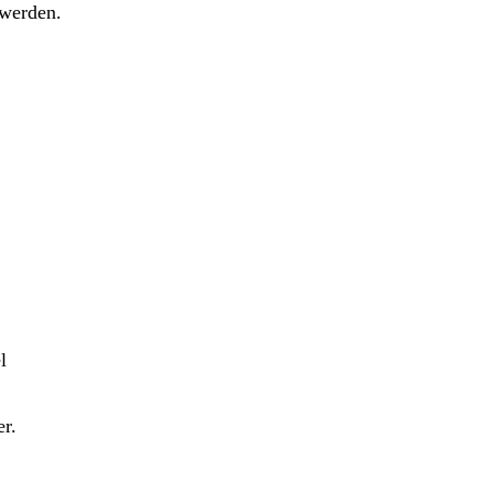
 werden.
l
r.