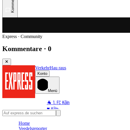
Kommentare
Express · Community
Kommentare · 0
Verkehr
Hau raus
Konto
Menü
🐐 1. FC Köln
♥️ Köln
⭐ Promi
Home
🏆 Sport
Veedelsreporter