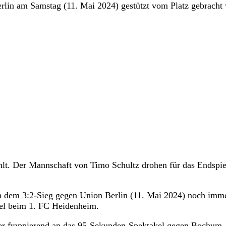
lin am Samstag (11. Mai 2024) gestützt vom Platz gebracht
hlt. Der Mannschaft von Timo Schultz drohen für das Endspie
h dem 3:2-Sieg gegen Union Berlin (11. Mai 2024) noch imme
el beim 1. FC Heidenheim.
er frappierend an das 95-Sekunden-Spektakel gegen Bochum