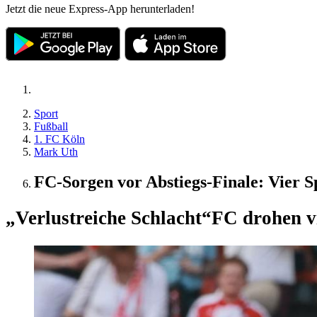
Jetzt die neue Express-App herunterladen!
Sport
Fußball
1. FC Köln
Mark Uth
FC-Sorgen vor Abstiegs-Finale: Vier S
„Verlustreiche Schlacht“
FC drohen vi