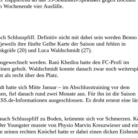
n Wochenende vier Ausfälle.
ch Schlusspfiff. Definitiv nicht mit dabei sein werden Benno
eweils ihre fünfte Gelbe Karte der Saison und fehlen in
kgräfe (20) und Luca Waldschmidt (27).
ausgewechselt werden. Rani Khedira hatte den FC-Profi im
einen geholt. Waldschmidt konnte danach zwar noch weiterspi
 als recht über den Platz.
dt hatte sich Mitte Januar – im Abschlusstraining vor dem
n, fiel danach rund zwei Monate aus. Für ihn ist die Saison
SS.de-Informationen ausgeschlossen. Es droht erneut eine lä
 nach Schlusspfiff zu Boden, krümmte sich vor Schmerzen. K
e. Der Youngster musste von Physio Marvin Kreuzwieser und e
seinen rechten Knöchel hatte er dabei einen dicken Eisbeute