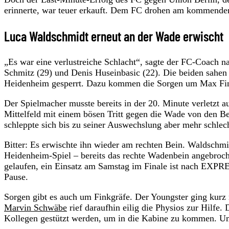
erinnerte, war teuer erkauft. Dem FC drohen am kommende
Luca Waldschmidt erneut an der Wade erwischt
„Es war eine verlustreiche Schlacht“, sagte der FC-Coach na
Schmitz (29) und Denis Huseinbasic (22). Die beiden sahen j
Heidenheim gesperrt. Dazu kommen die Sorgen um Max Fin
Der Spielmacher musste bereits in der 20. Minute verletzt 
Mittelfeld mit einem bösen Tritt gegen die Wade von den B
schleppte sich bis zu seiner Auswechslung aber mehr schlecht
Bitter: Es erwischte ihn wieder am rechten Bein. Waldschmi
Heidenheim-Spiel – bereits das rechte Wadenbein angebroche
gelaufen, ein Einsatz am Samstag im Finale ist nach EXPRE
Pause.
Sorgen gibt es auch um Finkgräfe. Der Youngster ging kurz
Marvin Schwäbe
rief daraufhin eilig die Physios zur Hilf
Kollegen gestützt werden, um in die Kabine zu kommen. Um 