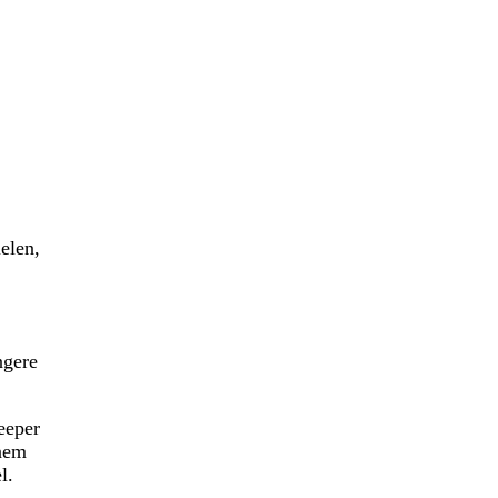
elen,
ngere
eeper
inem
l.