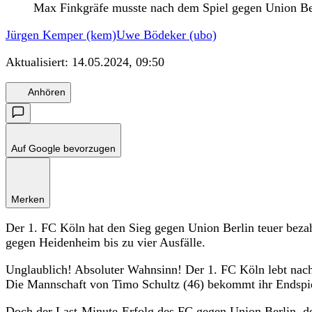
Max Finkgräfe musste nach dem Spiel gegen Union Ber
Jürgen Kemper (kem)
Uwe Bödeker (ubo)
Aktualisiert:
14.05.2024, 09:50
Anhören
Auf Google bevorzugen
Merken
Der 1. FC Köln hat den Sieg gegen Union Berlin teuer beza
gegen Heidenheim bis zu vier Ausfälle.
Unglaublich! Absoluter Wahnsinn! Der 1. FC Köln lebt nac
Die Mannschaft von Timo Schultz (46) bekommt ihr Endspi
Doch der Last-Minute-Erfolg des FC gegen Union Berlin, d