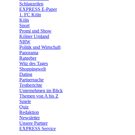
🛒 Shoppingwelt
Schlagzeilen
🧩 Spiele
EXPRESS E-Paper
1. FC Köln
Köln
Sport
Promi und Show
Kölner Umland
NRW
Politik und Wirtschaft
Panorama
Ratgeber
Witz des Tages
Shoppingwelt
Dating
Partnersuche
Testberichte
Unternehmen im Blick
Themen von A bis Z
Spiele
Quiz
Redaktion
Newsletter
Unsere Partner
EXPRESS Service