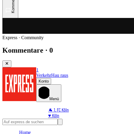
Kommentare
Express · Community
Kommentare · 0
1
Verkehr
Hau raus
Konto
Menü
🐐 1. FC Köln
♥️ Köln
⭐ Promi
🏆 Sport
Home