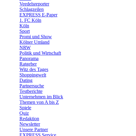
🛒 Shoppingwelt
Veedelsreporter
🧩 Spiele
Schlagzeilen
EXPRESS E-Paper
1. FC Köln
Köln
Sport
Promi und Show
Kölner Umland
NRW
Politik und Wirtschaft
Panorama
Ratgeber
Witz des Tages
Shoppingwelt
Dating
Partnersuche
Testberichte
Unternehmen im Blick
Themen von A bis Z
Spiele
Quiz
Redaktion
Newsletter
Unsere Partner
EXPRESS Service