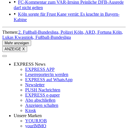
FC-Kommentar zum VAR-Irrsinn
Peinliche DFB-Ausrede
darf nicht gelten
Köln sorgte für Frust
Kane verrät: Es krachte in Bayern-
Kabine
Themen:
2. Fußball-Bundesliga
Polizei Köln
ARD
Fortuna Köln
Lukas Kwasniok
Fußball-Bundesliga
Mehr anzeigen
ANZEIGE X
EXPRESS News
EXPRESS APP
Leserreporter/in werden
EXPRESS auf WhatsApp
Newsletter
PUSH Nachrichten
EXPRESS e-paper
Abo abschließen
Anzeigen schalten
Kiosk
Unsere Marken
YOURJOB
yourIMMO