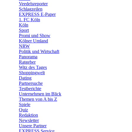
🛒 Shoppingwelt
Veedelsreporter
🧩 Spiele
Schlagzeilen
EXPRESS E-Paper
1. FC Köln
Köln
Sport
Promi und Show
Kölner Umland
NRW
Politik und Wirtschaft
Panorama
Ratgeber
Witz des Tages
Shoppingwelt
Dating
Partnersuche
Testberichte
Unternehmen im Blick
Themen von A bis Z
Spiele
Quiz
Redaktion
Newsletter
Unsere Partner
EXPRESS Service