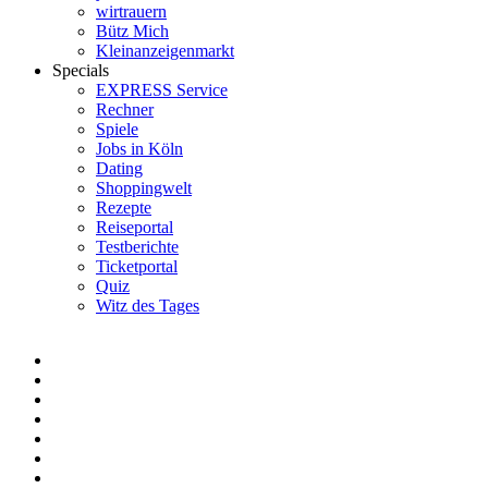
wirtrauern
Bütz Mich
Kleinanzeigenmarkt
Specials
EXPRESS Service
Rechner
Spiele
Jobs in Köln
Dating
Shoppingwelt
Rezepte
Reiseportal
Testberichte
Ticketportal
Quiz
Witz des Tages