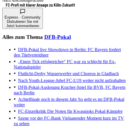
Nach Abschiedsgerüchten
FC-Profi mit klarer Ansage zu Köln-Zukunft
Express · Community
Diskutieren Sie mit
Jetzt kommentieren
Alles zum Thema
DFB-Pokal
DFB-Pokal live
Showdown in Berlin: FC Bayern fordert
den Titelverteidiger
„Einen Tick erfolgreicher“
FC war zu schlecht für Ex-
Nationalspieler
Flutlicht-Derby
Wasserwerfer und Choreos in Gladbach
Nach Youth-League-Jubel
FC-U19 weiter nicht aufzuhalten
DFB-Pokal-Auslosung
Kracher-Spiel für BVB, FC Bayern
nach Berlin
Achtelfinale noch in diesem Jahr
So geht es im DFB-Pokal
weiter
FC-Einzelkritik
Die Noten für Kwasnioks Pokal-Kämpfer
Szene vor der FC-Bank
Vielsagender Moment kurz im TV
zu sehen