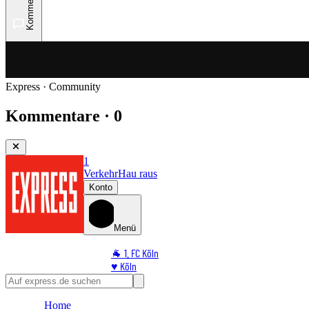
Kommentare
Express · Community
Kommentare · 0
1
Verkehr
Hau raus
Konto
Menü
🐐 1. FC Köln
♥️ Köln
⭐ Promi
🏆 Sport
Home