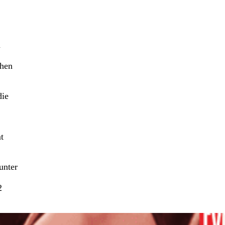
n
ehen
die
t
unter
2