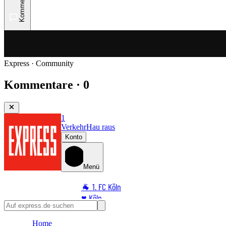
Kommentare
Express · Community
Kommentare · 0
1
Verkehr
Hau raus
Konto
Menü
🐐 1. FC Köln
♥️ Köln
⭐ Promi
Home
🏆 Sport