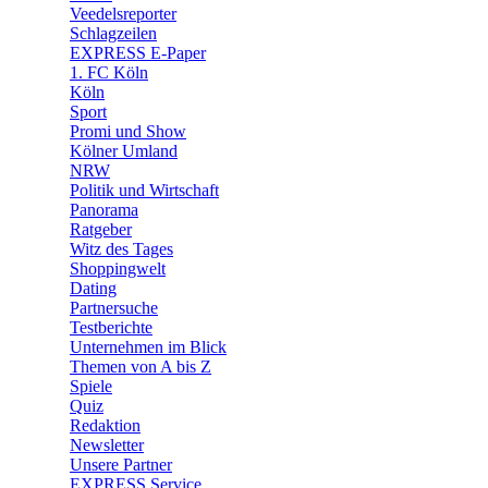
Veedelsreporter
🛒 Shoppingwelt
Schlagzeilen
🧩 Spiele
EXPRESS E-Paper
1. FC Köln
Köln
Sport
Promi und Show
Kölner Umland
NRW
Politik und Wirtschaft
Panorama
Ratgeber
Witz des Tages
Shoppingwelt
Dating
Partnersuche
Testberichte
Unternehmen im Blick
Themen von A bis Z
Spiele
Quiz
Redaktion
Newsletter
Unsere Partner
EXPRESS Service