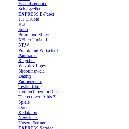
🛒 Shoppingwelt
Veedelsreporter
🧩 Spiele
Schlagzeilen
EXPRESS E-Paper
1. FC Köln
Köln
Sport
Promi und Show
Kölner Umland
NRW
Politik und Wirtschaft
Panorama
Ratgeber
Witz des Tages
Shoppingwelt
Dating
Partnersuche
Testberichte
Unternehmen im Blick
Themen von A bis Z
Spiele
Quiz
Redaktion
Newsletter
Unsere Partner
EXPRESS Service