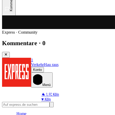
Kommentare
Express · Community
Kommentare · 0
1
Verkehr
Hau raus
Konto
Menü
🐐 1. FC Köln
♥️ Köln
⭐ Promi
🏆 Sport
Home