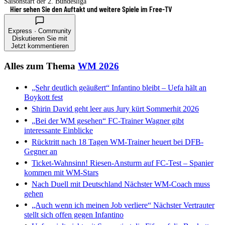
Saisonstart der 2. Bundesliga
Hier sehen Sie den Auftakt und weitere Spiele im Free-TV
Express · Community
Diskutieren Sie mit
Jetzt kommentieren
Alles zum Thema
WM 2026
„Sehr deutlich geäußert“
Infantino bleibt – Uefa hält an
Boykott fest
Shirin David geht leer aus
Jury kürt Sommerhit 2026
„Bei der WM gesehen“
FC-Trainer Wagner gibt
interessante Einblicke
Rücktritt nach 18 Tagen
WM-Trainer heuert bei DFB-
Gegner an
Ticket-Wahnsinn!
Riesen-Ansturm auf FC-Test – Spanier
kommen mit WM-Stars
Nach Duell mit Deutschland
Nächster WM-Coach muss
gehen
„Auch wenn ich meinen Job verliere“
Nächster Vertrauter
stellt sich offen gegen Infantino