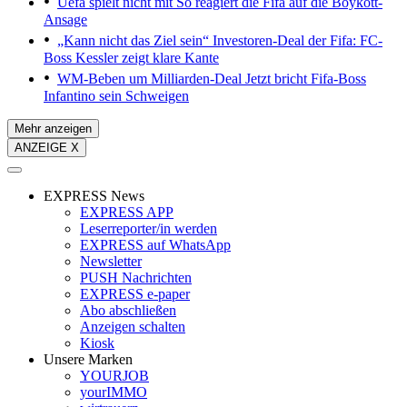
Uefa spielt nicht mit
So reagiert die Fifa auf die Boykott-
Ansage
„Kann nicht das Ziel sein“
Investoren-Deal der Fifa: FC-
Boss Kessler zeigt klare Kante
WM-Beben um Milliarden-Deal
Jetzt bricht Fifa-Boss
Infantino sein Schweigen
Mehr anzeigen
ANZEIGE X
EXPRESS News
EXPRESS APP
Leserreporter/in werden
EXPRESS auf WhatsApp
Newsletter
PUSH Nachrichten
EXPRESS e-paper
Abo abschließen
Anzeigen schalten
Kiosk
Unsere Marken
YOURJOB
yourIMMO