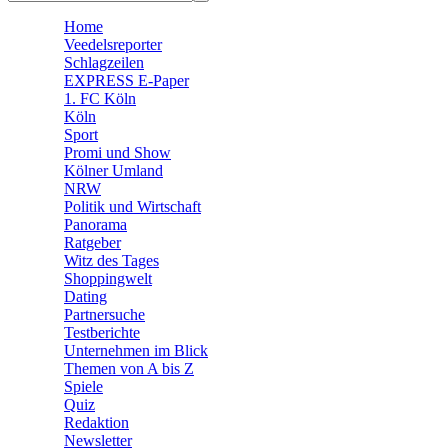
🛒 Shoppingwelt
Home
🧩 Spiele
Veedelsreporter
Schlagzeilen
EXPRESS E-Paper
1. FC Köln
Köln
Sport
Promi und Show
Kölner Umland
NRW
Politik und Wirtschaft
Panorama
Ratgeber
Witz des Tages
Shoppingwelt
Dating
Partnersuche
Testberichte
Unternehmen im Blick
Themen von A bis Z
Spiele
Quiz
Redaktion
Newsletter