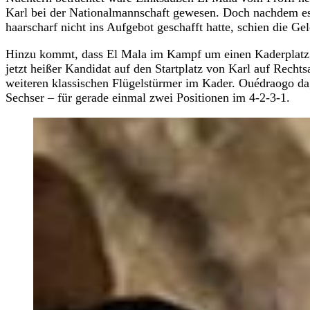
Karl bei der Nationalmannschaft gewesen. Doch nachdem es
haarscharf nicht ins Aufgebot geschafft hatte, schien die G
Hinzu kommt, dass El Mala im Kampf um einen Kaderplatz nu
jetzt heißer Kandidat auf den Startplatz von Karl auf Recht
weiteren klassischen Flügelstürmer im Kader. Ouédraogo dag
Sechser – für gerade einmal zwei Positionen im 4-2-3-1.