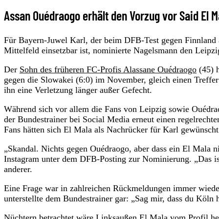
Assan Ouédraogo erhält den Vorzug vor Said El M
Für Bayern-Juwel Karl, der beim DFB-Test gegen Finnland a
Mittelfeld einsetzbar ist, nominierte Nagelsmann den Leipz
Der
Sohn des früheren FC-Profis Alassane Ouédraogo
(45) h
gegen die Slowakei (6:0) im November, gleich einen Treffer 
ihn eine Verletzung länger außer Gefecht.
Während sich vor allem die Fans von Leipzig sowie Ouédra
der Bundestrainer bei Social Media erneut einen regelrechte
Fans hätten sich El Mala als Nachrücker für Karl gewünscht
„Skandal. Nichts gegen Ouédraogo, aber dass ein El Mala ni
Instagram unter dem DFB-Posting zur Nominierung. „Das ist 
anderer.
Eine Frage war in zahlreichen Rückmeldungen immer wiede
unterstellte dem Bundestrainer gar: „Sag mir, dass du Köln 
Nüchtern betrachtet wäre Linksaußen El Mala vom Profil her