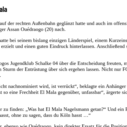
ala
uf der rechten Außenbahn geglänzt hatte und auch im offens
iger Assan Ouédraogo (20) nach.
atte bei seinem bislang einzigen Länderspiel, einem Kurzeins
erzielt und einen guten Eindruck hinterlassen. Anschließend 
ogos Jugendklub Schalke 04 über die Entscheidung freuten, 
n Sturm der Entrüstung über sich ergehen lassen. Nicht nur F
.
cht nachnominiert wird, ist verrückt“, beklagte ein Anhänger
so eine Frechheit El Mala gegenüber, unfassbar“, ärgerte si
r zu finden: „Was hat El Mala Nagelsmann getan?“ Und ein 
hasst, ohne zu sagen, dass du Köln hasst …“
, ebenso wie Ouédraogo, kein direkter Ersatz für die Positio