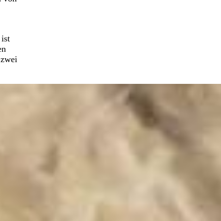
ist
en
 zwei