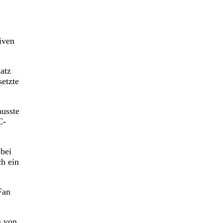
iven
atz
setzte
musste
C-
 bei
ch ein
Fan
n von