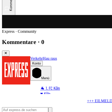
Kommentare
Express · Community
Kommentare · 0
Verkehr
Hau raus
Konto
Menü
🐐 1. FC Köln
♥️ Köln
⭐ Promi
+++ EILMELDUNG +++
Zoff um Außengastronomie
Sta
🏆 Sport