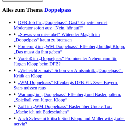
Alles zum Thema
Doppelpass
DFB-Job für „Doppelpass“-Gast?
Experte bremst
Moderator sofort aus: „Nein, hör auf!“
„Sowas von miserabel“
Wütender Magath im
„Doppelpass“ kaum zu bremsen
Forderung im „WM-Doppelpass“
Effenberg huldigt Klopp:
„Das musst du ihm geben“
Vorstoß im „Doppelpass“
Prominenter Nebenmann für
Jürgen Klopp beim DFB?
„Vielleicht zu naiv“
Schon vor Amtsantritt: „Doppelpass“-
Kritik an Klopp
„WM-Doppelpass“
Effenbergs DFB-Elf: Zwei Bayern-
Stars müssen raus
Warnung im „Doppelpass“
Effenberg und Basler poltern:
„Spielball von Jürgen Klopp“
Zoff im „WM-Doppelpass“
Basler über Undav-Tor:
„Mache ich mit Badeschuhen“
Auch Schweini kritisch
Sind Klopp und Müller witzig oder
nervig?