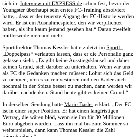
sich im
Interview mit EXPRESS.de
schon fest, bevor der
Youngster überhaupt sein erstes FC-Training absolviert
hatte, „dass er der teuerste Abgang der FC-Historie werden
wird. Er ist ein Ausnahmespieler, den wir verpflichtet
haben, als ihn kaum jemand gesehen hat.“ Daran zweifelt
mittlerweile niemand mehr.
Sportdirektor Thomas Kessler hatte zuletzt im
Sport1-
„Doppelpass“
verlauten lassen, dass er die Personalie ganz
gelassen sieht. „Es gibt keine Ausstiegsklausel und daher
keinen Grund, sich darüber zu unterhalten. Wenn wir uns
als FC die Gedanken machen müssen: Lohnt sich das Geld
zu nehmen, um es zu reinvestieren und den Kader auch
nochmal in der Spitze besser zu machen, dann werden wir
darüber nachdenken. Stand heute gibt es keinen Grund.“
In derselben Sendung hatte
Mario Basler
erklärt: „Der FC
ist in einer super Position. Er hat einen langfristigen
Vertrag, die wären blöd, wenn sie ihn für 30 Millionen
Euro abgeben würden. Lass ihn mal bis zum Sommer so
weiterspielen, dann kann Thomas Kessler die Zahl
reinschreiben.“