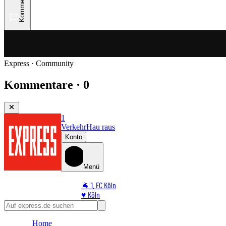
Kommentare
Express · Community
Kommentare · 0
1
Verkehr
Hau raus
Konto
Menü
🐐 1. FC Köln
♥️ Köln
⭐ Promi
🏆 Sport
Home