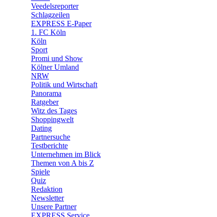
🛒 Shoppingwelt
Veedelsreporter
🧩 Spiele
Schlagzeilen
EXPRESS E-Paper
1. FC Köln
Köln
Sport
Promi und Show
Kölner Umland
NRW
Politik und Wirtschaft
Panorama
Ratgeber
Witz des Tages
Shoppingwelt
Dating
Partnersuche
Testberichte
Unternehmen im Blick
Themen von A bis Z
Spiele
Quiz
Redaktion
Newsletter
Unsere Partner
EXPRESS Service