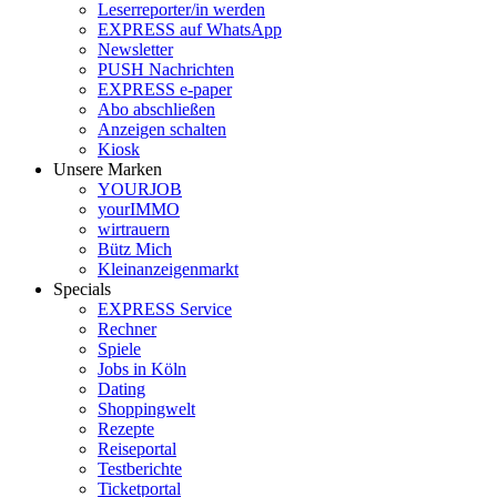
Leserreporter/in werden
EXPRESS auf WhatsApp
Newsletter
PUSH Nachrichten
EXPRESS e-paper
Abo abschließen
Anzeigen schalten
Kiosk
Unsere Marken
YOURJOB
yourIMMO
wirtrauern
Bütz Mich
Kleinanzeigenmarkt
Specials
EXPRESS Service
Rechner
Spiele
Jobs in Köln
Dating
Shoppingwelt
Rezepte
Reiseportal
Testberichte
Ticketportal