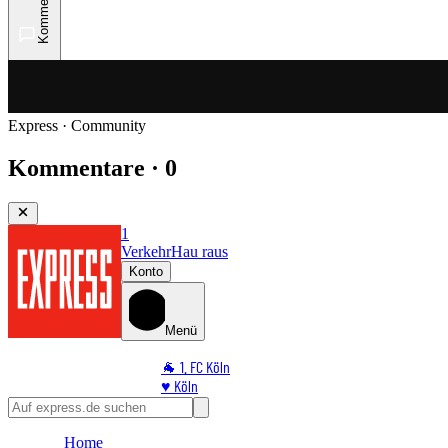
Kommentare
Express · Community
Kommentare · 0
1
Verkehr
Hau raus
Konto
Menü
🐐 1. FC Köln
♥️ Köln
⭐ Promi
🏆 Sport
Home