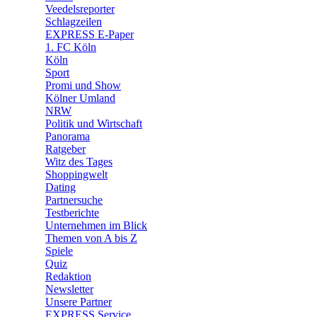
🛒 Shoppingwelt
Veedelsreporter
🧩 Spiele
Schlagzeilen
EXPRESS E-Paper
1. FC Köln
Köln
Sport
Promi und Show
Kölner Umland
NRW
Politik und Wirtschaft
Panorama
Ratgeber
Witz des Tages
Shoppingwelt
Dating
Partnersuche
Testberichte
Unternehmen im Blick
Themen von A bis Z
Spiele
Quiz
Redaktion
Newsletter
Unsere Partner
EXPRESS Service