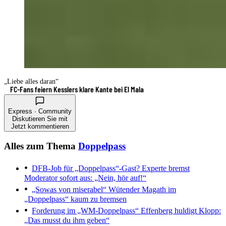
„Liebe alles daran“
FC-Fans feiern Kesslers klare Kante bei El Mala
Express · Community
Diskutieren Sie mit
Jetzt kommentieren
Alles zum Thema
Doppelpass
DFB-Job für „Doppelpass“-Gast?
Experte bremst
Moderator sofort aus: „Nein, hör auf!“
„Sowas von miserabel“
Wütender Magath im
„Doppelpass“ kaum zu bremsen
Forderung im „WM-Doppelpass“
Effenberg huldigt Klopp:
„Das musst du ihm geben“