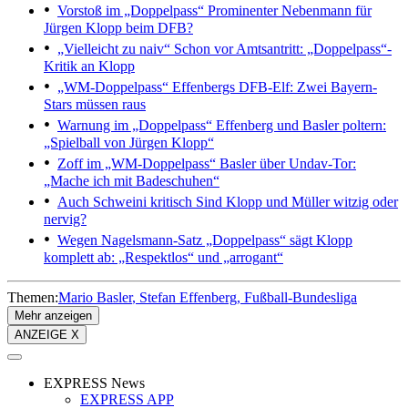
Vorstoß im „Doppelpass“
Prominenter Nebenmann für
Jürgen Klopp beim DFB?
„Vielleicht zu naiv“
Schon vor Amtsantritt: „Doppelpass“-
Kritik an Klopp
„WM-Doppelpass“
Effenbergs DFB-Elf: Zwei Bayern-
Stars müssen raus
Warnung im „Doppelpass“
Effenberg und Basler poltern:
„Spielball von Jürgen Klopp“
Zoff im „WM-Doppelpass“
Basler über Undav-Tor:
„Mache ich mit Badeschuhen“
Auch Schweini kritisch
Sind Klopp und Müller witzig oder
nervig?
Wegen Nagelsmann-Satz
„Doppelpass“ sägt Klopp
komplett ab: „Respektlos“ und „arrogant“
Themen:
Mario Basler
Stefan Effenberg
Fußball-Bundesliga
Mehr anzeigen
ANZEIGE X
EXPRESS News
EXPRESS APP