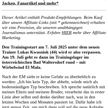
Jacken, Fanartikel und mehr*
Dieser Artikel enthält Produkt-Empfehlungen. Beim Kauf
über unsere Affiliate-Links (mit * gekennzeichnet) erhalten
wir eine Provision, die unseren unabhängigen
Journalismus unterstützt. Erfahre
HIER
mehr über Affiliate
Marketing.
Den Trainingsstart am 7. Juli 2025 unter dem neuen
Trainer Lukas Kwasniok (44) wird er also verpassen.
Am 19. Juli geht es dann im Trainingslager im
österreichischen Bad Waltersdorf rund – mit
Wirbelwind El Mala.
Nach der EM sieht er keine Gefahr zu überheblich zu
werden: „Ich bin kein Typ, der abhebt, würde mich als
bodenständigen Typ beschreiben. Ich spreche natürlich mit
meinen Eltern und meinem Bruder, verarbeite das in erster
Linie aber selbst und denke darüber nach, was in den
letzten Wochen und Monaten passiert ist. Dafür habe ich
jetzt genug Zeit, um mich dann voll auf die neue Aufgabe