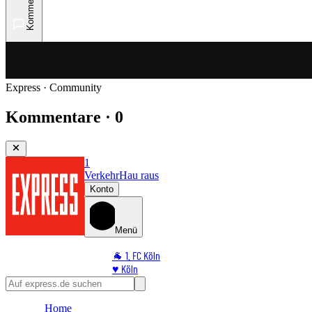
Kommentare
Express · Community
Kommentare · 0
1
Verkehr
Hau raus
Konto
Menü
🐐 1. FC Köln
♥️ Köln
⭐ Promi
🏆 Sport
Home