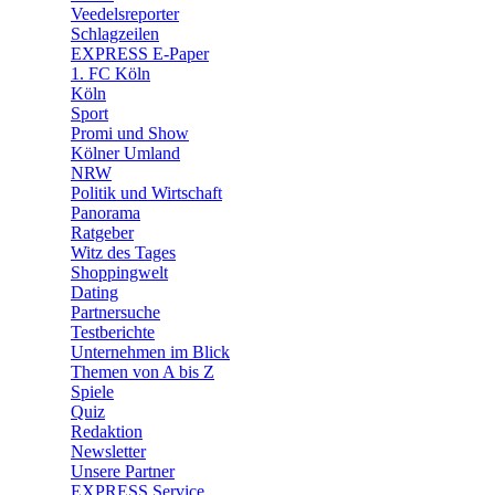
🛒 Shoppingwelt
Veedelsreporter
🧩 Spiele
Schlagzeilen
EXPRESS E-Paper
1. FC Köln
Köln
Sport
Promi und Show
Kölner Umland
NRW
Politik und Wirtschaft
Panorama
Ratgeber
Witz des Tages
Shoppingwelt
Dating
Partnersuche
Testberichte
Unternehmen im Blick
Themen von A bis Z
Spiele
Quiz
Redaktion
Newsletter
Unsere Partner
EXPRESS Service