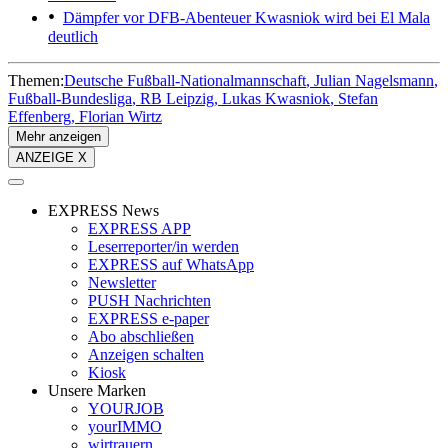
Dämpfer vor DFB-Abenteuer
Kwasniok wird bei El Mala
deutlich
Themen:
Deutsche Fußball-Nationalmannschaft
Julian Nagelsmann
Fußball-Bundesliga
RB Leipzig
Lukas Kwasniok
Stefan
Effenberg
Florian Wirtz
Mehr anzeigen
ANZEIGE X
EXPRESS News
EXPRESS APP
Leserreporter/in werden
EXPRESS auf WhatsApp
Newsletter
PUSH Nachrichten
EXPRESS e-paper
Abo abschließen
Anzeigen schalten
Kiosk
Unsere Marken
YOURJOB
yourIMMO
wirtrauern