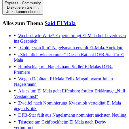
Express · Community
Diskutieren Sie mit
Jetzt kommentieren
Alles zum Thema
Said El Mala
Wechsel wie Wirtz?
Experte bringt El Mala bei Leverkusen
ins Gespräch
„Goldig von ihm“
Nagelsmann erzählt El-Mala-Anekdote
„Zieht dich wieder runter“
Diesen Rat hat DFB-Star für El
Mala
Handschlag mit Nagelsmann
So lief El Malas DFB-
Premiere
Wegen Debütant El Mala
Felix Magath warnt Julian
Nagelsmann
Als es um El Mala geht
Effenberg fordert Erklärung: „Null
Verständnis!“
Zweifel nach Nominierung
Kwasniok verteidigt El Mala
gegen Kritik
DFB-Star fällt aus
Nagelsmann nominiert nächsten Neuling
Tristesse am Geißbockheim
El Mala nach Derby
vermummt