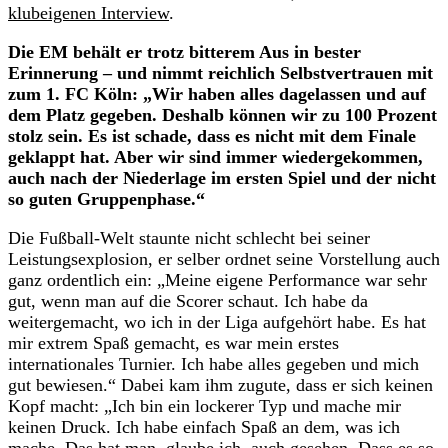
klubeigenen Interview
.
Die EM behält er trotz bitterem Aus in bester
Erinnerung – und nimmt reichlich Selbstvertrauen mit
zum 1. FC Köln: „Wir haben alles dagelassen und auf
dem Platz gegeben. Deshalb können wir zu 100 Prozent
stolz sein. Es ist schade, dass es nicht mit dem Finale
geklappt hat. Aber wir sind immer wiedergekommen,
auch nach der Niederlage im ersten Spiel und der nicht
so guten Gruppenphase.“
Die Fußball-Welt staunte nicht schlecht bei seiner
Leistungsexplosion, er selber ordnet seine Vorstellung auch
ganz ordentlich ein: „Meine eigene Performance war sehr
gut, wenn man auf die Scorer schaut. Ich habe da
weitergemacht, wo ich in der Liga aufgehört habe. Es hat
mir extrem Spaß gemacht, es war mein erstes
internationales Turnier. Ich habe alles gegeben und mich
gut bewiesen.“ Dabei kam ihm zugute, dass er sich keinen
Kopf macht: „Ich bin ein lockerer Typ und mache mir
keinen Druck. Ich habe einfach Spaß an dem, was ich
mache. Das hat man, glaube ich, auch gesehen. Dass es so