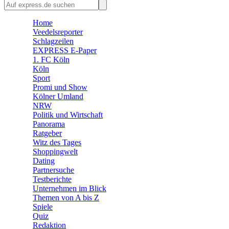
🛒 Shoppingwelt
🧩 Spiele
Home
Veedelsreporter
Schlagzeilen
EXPRESS E-Paper
1. FC Köln
Köln
Sport
Promi und Show
Kölner Umland
NRW
Politik und Wirtschaft
Panorama
Ratgeber
Witz des Tages
Shoppingwelt
Dating
Partnersuche
Testberichte
Unternehmen im Blick
Themen von A bis Z
Spiele
Quiz
Redaktion