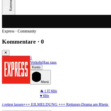
Kommentare
Express · Community
Kommentare · 0
1
Verkehr
Hau raus
Konto
Menü
🐐 1. FC Köln
♥️ Köln
⭐ Promi
+++ EILMELDUNG +++
Rettungs-Drama am Rhein
Mann will sich n
🏆 Sport