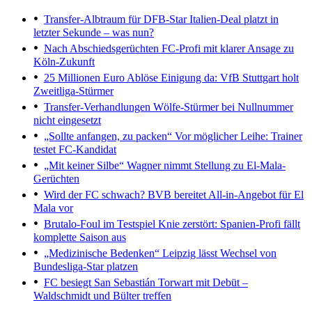
Transfer-Albtraum für DFB-Star
Italien-Deal platzt in
letzter Sekunde – was nun?
Nach Abschiedsgerüchten
FC-Profi mit klarer Ansage zu
Köln-Zukunft
25 Millionen Euro Ablöse
Einigung da: VfB Stuttgart holt
Zweitliga-Stürmer
Transfer-Verhandlungen
Wölfe-Stürmer bei Nullnummer
nicht eingesetzt
„Sollte anfangen, zu packen“
Vor möglicher Leihe: Trainer
testet FC-Kandidat
„Mit keiner Silbe“
Wagner nimmt Stellung zu El-Mala-
Gerüchten
Wird der FC schwach?
BVB bereitet All-in-Angebot für El
Mala vor
Brutalo-Foul im Testspiel
Knie zerstört: Spanien-Profi fällt
komplette Saison aus
„Medizinische Bedenken“
Leipzig lässt Wechsel von
Bundesliga-Star platzen
FC besiegt San Sebastián
Torwart mit Debüt –
Waldschmidt und Bülter treffen