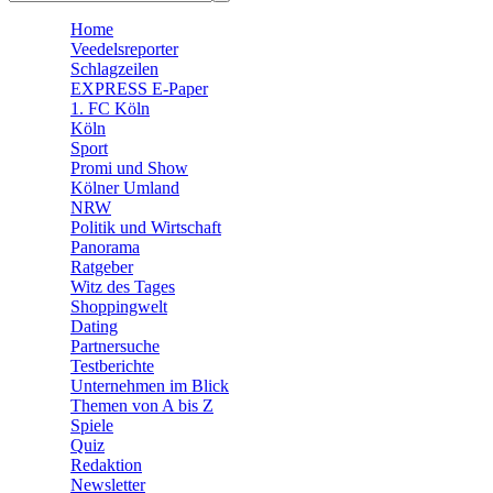
🛒 Shoppingwelt
Home
🧩 Spiele
Veedelsreporter
Schlagzeilen
EXPRESS E-Paper
1. FC Köln
Köln
Sport
Promi und Show
Kölner Umland
NRW
Politik und Wirtschaft
Panorama
Ratgeber
Witz des Tages
Shoppingwelt
Dating
Partnersuche
Testberichte
Unternehmen im Blick
Themen von A bis Z
Spiele
Quiz
Redaktion
Newsletter