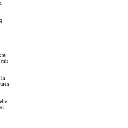
e.
g
cht
 mit
 in
nuten
tehe
en