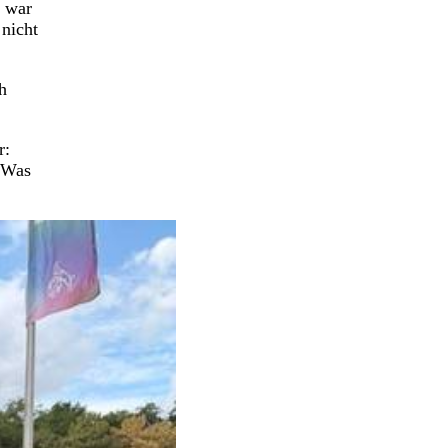
r war
 nicht
h
r:
. Was