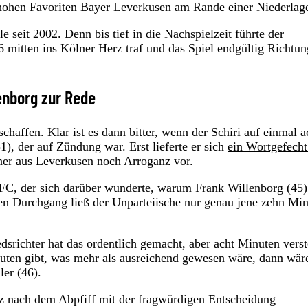
hohen Favoriten Bayer Leverkusen am Rande einer Niederlag
 seit 2002. Denn bis tief in die Nachspielzeit führte der
+6 mitten ins Kölner Herz traf und das Spiel endgültig Richtun
lenborg zur Rede
chaffen. Klar ist es dann bitter, wenn der Schiri auf einmal a
), der auf Zündung war. Erst lieferte er sich
ein Wortgefecht
er aus Leverkusen noch Arroganz vor
.
s FC, der sich darüber wunderte, warum Frank Willenborg (45)
sten Durchgang ließ der Unparteiische nur genau jene zehn Mi
dsrichter hat das ordentlich gemacht, aber acht Minuten vers
nuten gibt, was mehr als ausreichend gewesen wäre, dann wär
ler (46).
rz nach dem Abpfiff mit der fragwürdigen Entscheidung