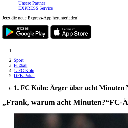
Unsere Partner
EXPRESS Service
Jetzt die neue Express-App herunterladen!
Sport
Fußball
1. FC Köln
DFB-Pokal
1. FC Köln: Ärger über acht Minuten N
„Frank, warum acht Minuten?“
FC-Är