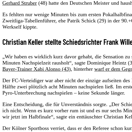
Gerhard Struber
(48) hatte den Deutschen Meister und haus
Es fehlten nur wenige Minuten bis zum ersten Pokalhalbfinale
Zweitliga-Tabellenführer, ehe Patrik Schick (29) in der 90.
Werkself kippte.
Christian Keller stellte Schiedsrichter Frank Wil
„Wir haben es wirklich kurz davor gehabt, die Sensation zu s
Minuten Nachspielzeit rausholt“, sagte Dominique Heintz (31
Bayer-Trainer Xabi Alonso (43)
, hinterher
warf er dem Gegn
Der FC-Verteidiger war aber nicht der einzige aufseiten de
Hälfte zwei plötzlich acht Minuten nachspielen ließ. Im er
Pyro-Unterbrechung nachspielen – keine Sekunde länger.
Eine Entscheidung, die für Unverständnis sorgte. „Der Schie
ich nicht. Wenn es kurz vorher rum ist und es nur sechs Mi
wir jetzt im Halbfinale“, sagte ein enttäuschter Christian Kel
Der Kölner Sportboss verriet, dass er den Referee schon ku