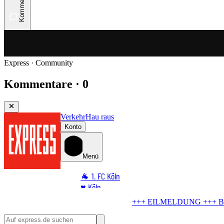
Kommentare
Express · Community
Kommentare · 0
Verkehr
Hau raus
Konto
Menü
🐐 1. FC Köln
♥️ Köln
⭐ Promi
+
Blindgänger in Köln
Bombe im Rhein! Seilbahn stellt Betrieb ein
🏆 Sport