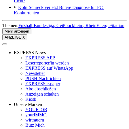
Licht?
Köln-Schreck verletzt
Bittere Diagnose für FC-
Konkurrenten
Themen:
Fußball-Bundesliga
Geißbockheim
RheinEnergieStadion
Mehr anzeigen
ANZEIGE X
EXPRESS News
EXPRESS APP
Leserreporter/in werden
EXPRESS auf WhatsApp
Newsletter
PUSH Nachrichten
EXPRESS e-paper
Abo abschließen
Anzeigen schalten
Kiosk
Unsere Marken
YOURJOB
yourIMMO
wirtrauern
Bütz Mich