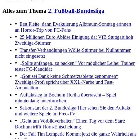
Alles zum Thema
2. Fußball-Bundesliga
Erst Pleite, dann Evakuierung
Albtraum-Sonntag erinnert
an Horror-Trip von FC-Fans
25 Millionen Euro Ablöse
Einigung da: VfB Stuttgart holt
Zweitliga-Stürmer
Transfer-Verhandlungen
Wölfe-Stürmer bei Nullnummer
nicht eingesetzt
„Sollte anfangen, zu packen“
Vor möglicher Leihe: Trainer
testet FC-Kandidat
„Gott sei Dank keine Schmerztablette genommen“
Zweitliga-Profi spricht über XXL-Narbe und Fast-
Amputation
Auftaktsieg in Bochum
Hertha überrascht – Spiel
minutenlang unterbrochen
Saisonstart der 2. Bundesliga
Hier sehen Sie den Auftakt
und weitere Spiele im Free-TV
„Geht um Vorbildverhalten“
Einen Tag vor dem Start:
Bochum trifft Horn-Entscheidung
Der Fall Tim Lemperle
Kommt jetzt die ganze Wahrheit ans