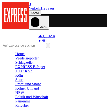
9
Verkehr
Hau raus
Konto
Menü
🐐 1. FC Köln
♥️ Köln
⭐ Promi
🏆 Sport
Home
🛒 Shoppingwelt
Veedelsreporter
🧩 Spiele
Schlagzeilen
EXPRESS E-Paper
1. FC Köln
Köln
Sport
Promi und Show
Kölner Umland
NRW
Politik und Wirtschaft
Panorama
Ratgeber