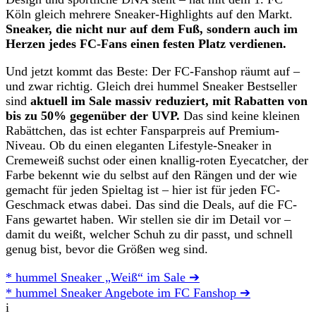
Köln gleich mehrere Sneaker-Highlights auf den Markt.
Sneaker, die nicht nur auf dem Fuß, sondern auch im
Herzen jedes FC-Fans einen festen Platz verdienen.
Und jetzt kommt das Beste: Der FC-Fanshop räumt auf –
und zwar richtig. Gleich drei hummel Sneaker Bestseller
sind
aktuell im Sale massiv reduziert, mit Rabatten von
bis zu 50% gegenüber der UVP.
Das sind keine kleinen
Rabättchen, das ist echter Fansparpreis auf Premium-
Niveau. Ob du einen eleganten Lifestyle-Sneaker in
Cremeweiß suchst oder einen knallig-roten Eyecatcher, der
Farbe bekennt wie du selbst auf den Rängen und der wie
gemacht für jeden Spieltag ist – hier ist für jeden FC-
Geschmack etwas dabei. Das sind die Deals, auf die FC-
Fans gewartet haben. Wir stellen sie dir im Detail vor –
damit du weißt, welcher Schuh zu dir passt, und schnell
genug bist, bevor die Größen weg sind.
* hummel Sneaker „Weiß“ im Sale ➔
* hummel Sneaker Angebote im FC Fanshop ➔
i