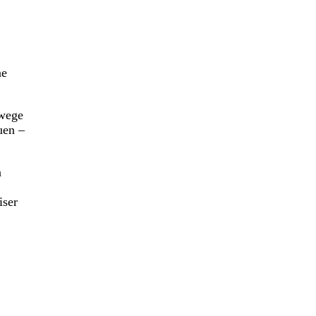
ne
nwege
uen –
n
iser