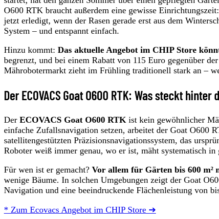
O600 RTK braucht außerdem eine gewisse Einrichtungszeit: 
jetzt erledigt, wenn der Rasen gerade erst aus dem Wintersc
System – und entspannt einfach.
Hinzu kommt:
Das aktuelle Angebot im CHIP Store könnt
begrenzt, und bei einem Rabatt von 115 Euro gegenüber der 
Mährobotermarkt zieht im Frühling traditionell stark an – w
Der ECOVACS Goat O600 RTK: Was steckt hinter
Der
ECOVACS Goat O600 RTK
ist kein gewöhnlicher Mä
einfache Zufallsnavigation setzen, arbeitet der Goat O600
satellitengestützten Präzisionsnavigationssystem, das urs
Roboter weiß immer genau, wo er ist, mäht systematisch in 
Für wen ist er gemacht?
Vor allem für Gärten bis 600 m² 
wenige Bäume. In solchen Umgebungen zeigt der Goat O600 
Navigation und eine beeindruckende Flächenleistung von bi
* Zum Ecovacs Angebot im CHIP Store ➔