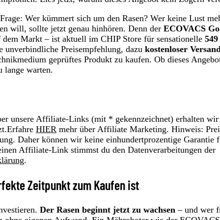
che Frage: Wer kümmert sich um den Rasen? Wer keine Lust me
en will, sollte jetzt genau hinhören. Denn der
ECOVACS Go
 dem Markt – ist aktuell im CHIP Store für sensationelle
549
e unverbindliche Preisempfehlung, dazu
kostenloser Versan
chnikmedium geprüftes Produkt zu kaufen. Ob dieses Angebo
u lange warten.
r unsere Affiliate-Links (mit * gekennzeichnet) erhalten wir
zt.Erfahre
HIER
mehr über Affiliate Marketing. Hinweis: Prei
ung. Daher können wir keine einhundertprozentige Garantie f
einen Affiliate-Link stimmst du den Datenverarbeitungen der
klärung
.
rfekte Zeitpunkt zum Kaufen ist
nvestieren.
Der Rasen beginnt jetzt zu wachsen
– und wer f
rten ohne eigenen Aufwand. Ein Mähroboter wie der ECOVAC