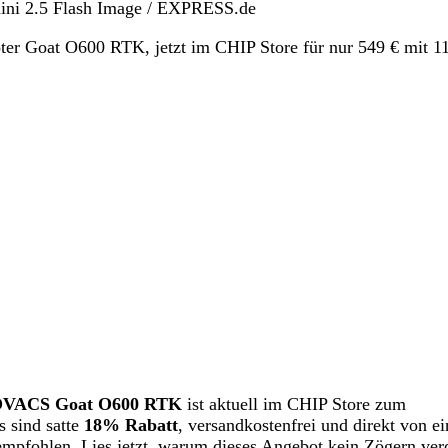
mini 2.5 Flash Image / EXPRESS.de
oat O600 RTK, jetzt im CHIP Store für nur 549 € mit 115 €
OVACS Goat O600 RTK
ist aktuell im CHIP Store zum
s sind satte
18% Rabatt
, versandkostenfrei und direkt von e
mpfohlen. Lies jetzt, warum dieses Angebot kein Zögern verd