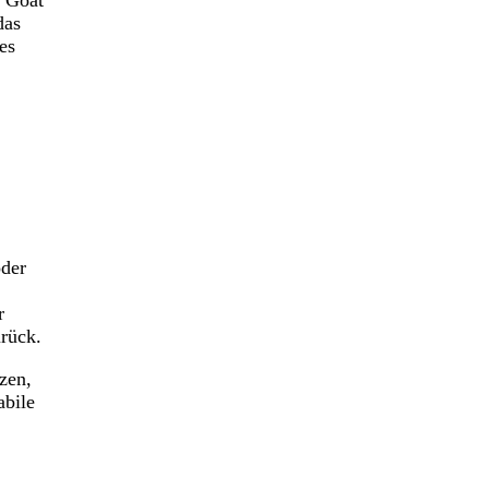
das
es
oder
r
urück.
zen,
abile