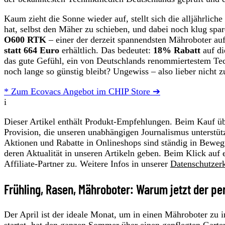
Kaum zieht die Sonne wieder auf, stellt sich die alljährli
hat, selbst den Mäher zu schieben, und dabei noch klug spar
O600 RTK
– einer der derzeit spannendsten Mähroboter auf
statt 664 Euro
erhältlich. Das bedeutet:
18% Rabatt
auf di
das gute Gefühl, ein von Deutschlands renommiertestem Te
noch lange so günstig bleibt? Ungewiss – also lieber nicht z
* Zum Ecovacs Angebot im CHIP Store ➔
i
Dieser Artikel enthält Produkt-Empfehlungen. Beim Kauf übe
Provision, die unseren unabhängigen Journalismus unterstüt
Aktionen und Rabatte in Onlineshops sind ständig in Beweg
deren Aktualität in unseren Artikeln geben. Beim Klick auf 
Affiliate-Partner zu. Weitere Infos in unserer
Datenschutzer
Frühling, Rasen, Mähroboter: Warum jetzt der pe
Der April ist der ideale Monat, um in einen Mähroboter zu i
startet, hat den ganzen Sommer über einen gepflegten Ga