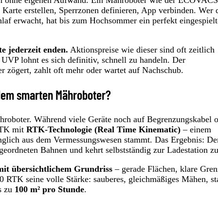
Karte erstellen, Sperrzonen definieren, App verbinden. Wer 
hlaf erwacht, hat bis zum Hochsommer ein perfekt eingespielt
e jederzeit enden.
Aktionspreise wie dieser sind oft zeitlich
UVP lohnt es sich definitiv, schnell zu handeln. Der
er zögert, zahlt oft mehr oder wartet auf Nachschub.
 dem smarten Mähroboter?
hroboter. Während viele Geräte noch auf Begrenzungskabel 
 RTK mit
RTK-Technologie (Real Time Kinematic)
– einem
prünglich aus dem Vermessungswesen stammt. Das Ergebnis: De
geordneten Bahnen und kehrt selbstständig zur Ladestation z
mit übersichtlichem Grundriss
– gerade Flächen, klare Gren
RTK seine volle Stärke: sauberes, gleichmäßiges Mähen, st
s zu
100 m² pro Stunde
.