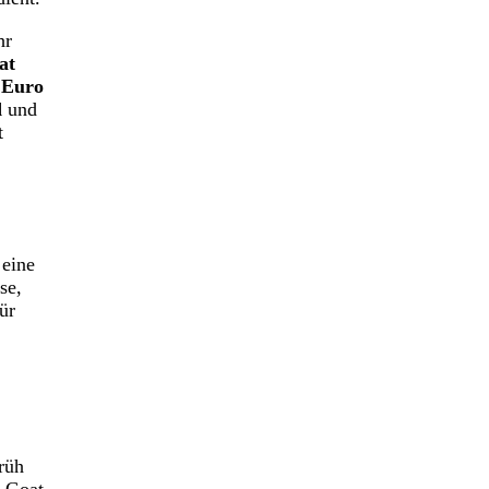
hr
at
 Euro
d
und
t
 eine
se,
ür
rüh
S Goat