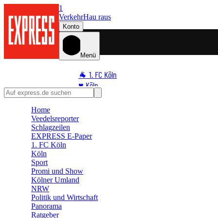
1
Verkehr
Hau raus
Konto
Menü
🐐 1. FC Köln
♥️ Köln
⭐ Promi
Home
🏆 Sport
Veedelsreporter
🛒 Shoppingwelt
Schlagzeilen
🧩 Spiele
EXPRESS E-Paper
1. FC Köln
Köln
Sport
Promi und Show
Kölner Umland
NRW
Politik und Wirtschaft
Panorama
Ratgeber