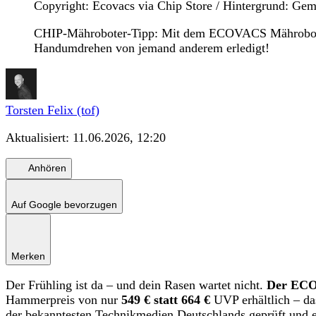
Copyright: Ecovacs via Chip Store / Hintergrund: Ge
CHIP-Mähroboter-Tipp: Mit dem ECOVACS Mähroboter G
Handumdrehen von jemand anderem erledigt!
Torsten Felix (tof)
Aktualisiert:
11.06.2026, 12:20
Anhören
Auf Google bevorzugen
Merken
Der Frühling ist da – und dein Rasen wartet nicht.
Der EC
Hammerpreis von nur
549 € statt 664 €
UVP erhältlich – da
der bekanntesten Technikmedien Deutschlands geprüft und e