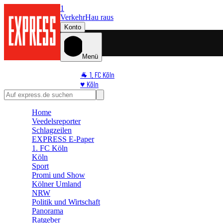
1
Verkehr
Hau raus
Konto
Menü
🐐 1. FC Köln
♥️ Köln
⭐ Promi
🏆 Sport
Home
🛒 Shoppingwelt
Veedelsreporter
🧩 Spiele
Schlagzeilen
EXPRESS E-Paper
1. FC Köln
Köln
Sport
Promi und Show
Kölner Umland
NRW
Politik und Wirtschaft
Panorama
Ratgeber