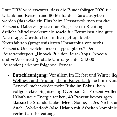
Laut DRV wird erwartet, dass die Bundesbürger 2026 für
Urlaub und Reisen rund 86 Milliarden Euro ausgeben
werden (das wäre ein Plus beim Umsatzvolumen um drei
Prozent). Dabei zeige sich für Flugreisen in Richtung
östliche Mittelstreckenziele sowie für
Fernreisen
eine gute
Nachfrage.
Überdurchschnittlich gefragt bleiben
Kreuzfahrten
(prognostiziertes Umsatzplus von sechs
Prozent). Und welche neuen Hypes gibt es? Der
Reisetrendreport „Unpack 26“ der Reise-Apps Expedia
und FeWo-direkt (globale Umfrage unter 24.000
Reisenden) erkennt folgende Trends:
Entschleunigung:
Vor allem im Herbst und Winter lie
Wellness und Erholung beim Kurzurlaub
hoch im Kurs
Generell steht wieder mehr Ruhe im Fokus, kein
vollgepackter Sightseeing-Overload. 58 Prozent wolle
Urlaub neue Energie tanken, 49 Prozent bevorzugen
klassische
Strandurlaube
. Meer, Sonne, süßes Nichtstu
Auch „Workation“ (also Urlaub mit Arbeiten kombinie
verliert an Bedeutung.