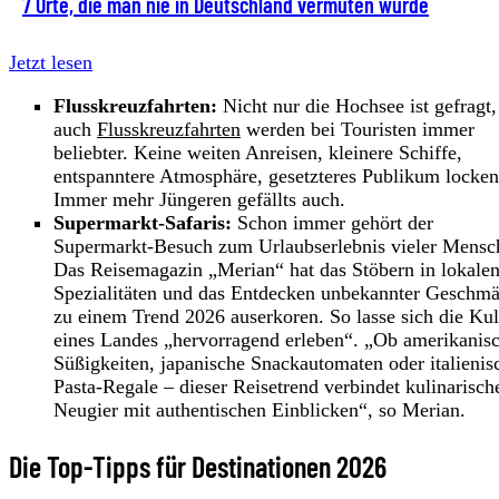
7 Orte, die man nie in Deutschland vermuten würde
Jetzt lesen
Flusskreuzfahrten:
Nicht nur die Hochsee ist gefragt,
auch
Flusskreuzfahrten
werden bei Touristen immer
beliebter. Keine weiten Anreisen, kleinere Schiffe,
entspanntere Atmosphäre, gesetzteres Publikum locken
Immer mehr Jüngeren gefällts auch.
Supermarkt-Safaris:
Schon immer gehört der
Supermarkt-Besuch zum Urlaubserlebnis vieler Mensc
Das Reisemagazin „Merian“ hat das Stöbern in lokale
Spezialitäten und das Entdecken unbekannter Geschm
zu einem Trend 2026 auserkoren. So lasse sich die Kul
eines Landes „hervorragend erleben“. „Ob amerikanis
Süßigkeiten, japanische Snackautomaten oder italienis
Pasta-Regale – dieser Reisetrend verbindet kulinarisch
Neugier mit authentischen Einblicken“, so Merian.
Die Top-Tipps für Destinationen 2026