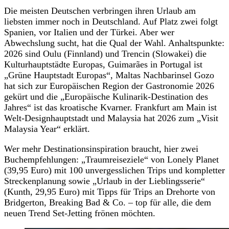
Die meisten Deutschen verbringen ihren Urlaub am
liebsten immer noch in Deutschland. Auf Platz zwei folgt
Spanien, vor Italien und der Türkei. Aber wer
Abwechslung sucht, hat die Qual der Wahl. Anhaltspunkte:
2026 sind Oulu (Finnland) und Trencin (Slowakei) die
Kulturhauptstädte Europas, Guimarães in Portugal ist
„Grüne Hauptstadt Europas“, Maltas Nachbarinsel Gozo
hat sich zur Europäischen Region der Gastronomie 2026
gekürt und die „Europäische Kulinarik-Destination des
Jahres“ ist das kroatische Kvarner. Frankfurt am Main ist
Welt-Designhauptstadt und Malaysia hat 2026 zum „Visit
Malaysia Year“ erklärt.
Wer mehr Destinationsinspiration braucht, hier zwei
Buchempfehlungen: „Traumreiseziele“ von Lonely Planet
(39,95 Euro) mit 100 unvergesslichen Trips und kompletter
Streckenplanung sowie „Urlaub in der Lieblingsserie“
(Kunth, 29,95 Euro) mit Tipps für Trips an Drehorte von
Bridgerton, Breaking Bad & Co. – top für alle, die dem
neuen Trend Set-Jetting frönen möchten.