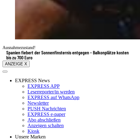
Ausnahmezustand!
Spanien fiebert der Sonnenfinsternis entgegen – Balkonplätze kosten
bis zu 700 Euro
ANZEIGE X
EXPRESS News
EXPRESS APP
Leserreporter/in werden
EXPRESS auf WhatsApp
Newsletter
PUSH Nachrichten
EXPRESS e-paper
Abo abschließen
Anzeigen schalten
Kiosk
Unsere Marken