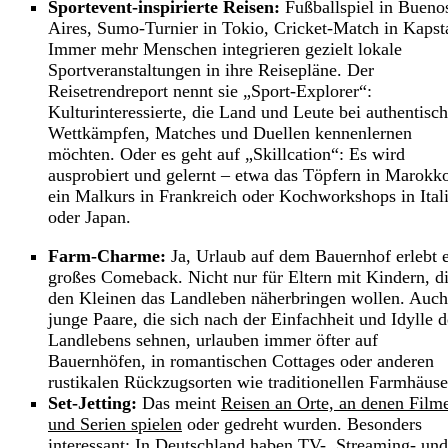
Sportevent-inspirierte Reisen:
Fußballspiel in Bueno
Aires, Sumo-Turnier in Tokio, Cricket-Match in Kapst
Immer mehr Menschen integrieren gezielt lokale
Sportveranstaltungen in ihre Reisepläne. Der
Reisetrendreport nennt sie „Sport-Explorer“:
Kulturinteressierte, die Land und Leute bei authentisc
Wettkämpfen, Matches und Duellen kennenlernen
möchten. Oder es geht auf „Skillcation“: Es wird
ausprobiert und gelernt – etwa das Töpfern in Marokk
ein Malkurs in Frankreich oder Kochworkshops in Ital
oder Japan.
Farm-Charme:
Ja, Urlaub auf dem Bauernhof erlebt 
großes Comeback. Nicht nur für Eltern mit Kindern, d
den Kleinen das Landleben näherbringen wollen. Auch
junge Paare, die sich nach der Einfachheit und Idylle d
Landlebens sehnen, urlauben immer öfter auf
Bauernhöfen, in romantischen Cottages oder anderen
rustikalen Rückzugsorten wie traditionellen Farmhäuse
Set-Jetting:
Das meint
Reisen an Orte, an denen Film
und Serien spielen
oder gedreht wurden. Besonders
interessant: In Deutschland haben TV-, Streaming- und