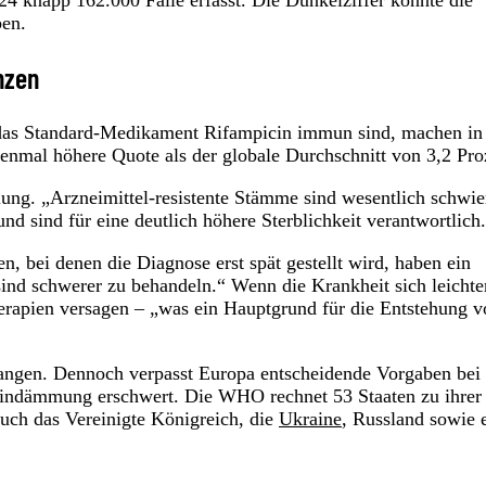
ben.
nzen
 das Standard-Medikament Rifampicin immun sind, machen in
ebenmal höhere Quote als der globale Durchschnitt von 3,2 Pro
lung. „Arzneimittel-resistente Stämme sind wesentlich schwie
d sind für eine deutlich höhere Sterblichkeit verantwortlich
bei denen die Diagnose erst spät gestellt wird, haben ein
sind schwerer zu behandeln.“ Wenn die Krankheit sich leichte
herapien versagen – „was ein Hauptgrund für die Entstehung v
gangen. Dennoch verpasst Europa entscheidende Vorgaben bei
Eindämmung erschwert. Die WHO rechnet 53 Staaten zu ihrer
ch das Vereinigte Königreich, die
Ukraine
, Russland sowie 