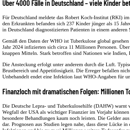
Über 4000 Fälle in Deutschland – viele Kinder be
Für Deutschland meldete das Robert Koch-Institut (RKI) im 
den Erkrankten befanden sich 237 Kinder jünger als 15 Jah
in Deutschland diagnostizierten Patienten in einem anderen 
Gemäß den Daten der WHO ist Tuberkulose global gesehen di
Jahr 2024 infizierten sich circa 11 Millionen Personen. Übe
knappen Mitteln. Stark betroffen sind Nationen wie Indien, 
Die Ansteckung erfolgt unter anderem durch die Luft. Typi
Brustbereich und Appetitlosigkeit. Die Erreger befallen ni
Unbehandelt endet eine Infektion laut WHO-Angaben für unge
Finanzloch mit dramatischen Folgen: Millionen T
Die Deutsche Lepra- und Tuberkulosehilfe (DAHW) warnt v
Wegfall der USA als wichtiger Finanzier im Vorjahr können
besondere Behandlungen kaum noch leisten. Die Gelder aus 
dar. Prognosen aus Studien legen nahe, dass diese Lücke in 