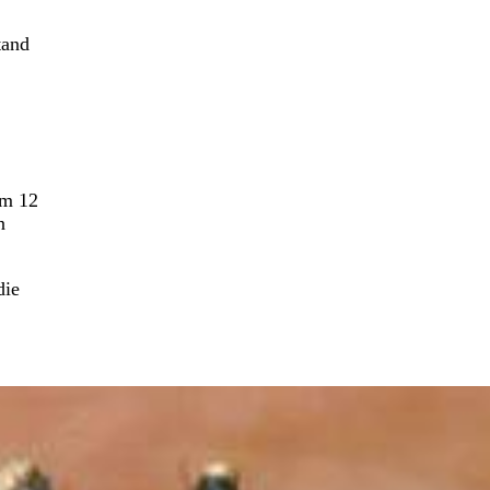
tand
um 12
n
die