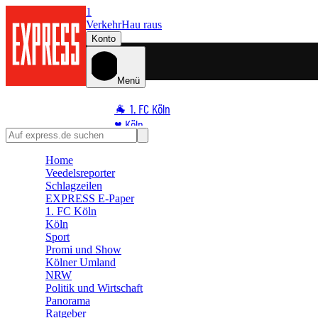
1
Verkehr
Hau raus
Konto
Menü
🐐 1. FC Köln
♥️ Köln
⭐ Promi
Home
🏆 Sport
Veedelsreporter
🛒 Shoppingwelt
Schlagzeilen
🧩 Spiele
EXPRESS E-Paper
1. FC Köln
Köln
Sport
Promi und Show
Kölner Umland
NRW
Politik und Wirtschaft
Panorama
Ratgeber