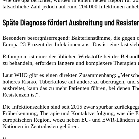
tatsächliche Zahl jedoch auf rund 204.000 Infektionen anhe
Späte Diagnose fördert Ausbreitung und Resiste
Besonders besorgniserregend: Bakterienstämme, die gegen
Europa 23 Prozent der Infektionen aus. Das ist eine fast si
Rifampicin ist einer der üblichen Wirkstoffe bei der Behand
zu behandeln, erfordern längere und komplexere Therapien un
Laut WHO gibt es einen direkten Zusammenhang: „Menschen, 
höheres Risiko, Tuberkulose auf andere zu übertragen, und 
ausbreitet, kann das zu mehr Patienten führen, bei denen T
Resistenzen ist“.
Die Infektionszahlen sind seit 2015 zwar spürbar zurückge
Früherkennung, Therapie und Kontaktverfolgung, was die 
europäischen Region, wozu neben EU- und EWR-Ländern au
Nationen in Zentralasien gehören.