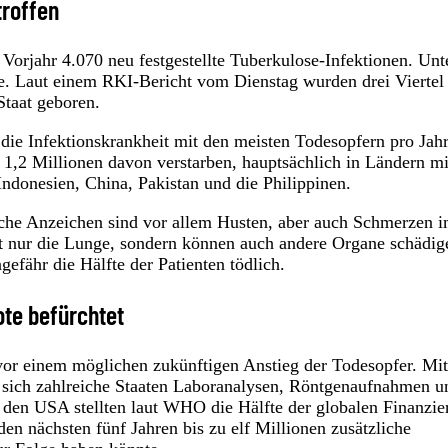
troffen
Vorjahr 4.070 neu festgestellte Tuberkulose-Infektionen. Unt
re. Laut einem RKI-Bericht vom Dienstag wurden drei Viertel
Staat geboren.
e Infektionskrankheit mit den meisten Todesopfern pro Jahr
r 1,2 Millionen davon verstarben, hauptsächlich in Ländern mi
Indonesien, China, Pakistan und die Philippinen.
sche Anzeichen sind vor allem Husten, aber auch Schmerzen 
cht nur die Lunge, sondern können auch andere Organe schädig
fähr die Hälfte der Patienten tödlich.
ote befürchtet
or einem möglichen zukünftigen Anstieg der Todesopfer. Mi
 sich zahlreiche Staaten Laboranalysen, Röntgenaufnahmen u
den USA stellten laut WHO die Hälfte der globalen Finanzie
den nächsten fünf Jahren bis zu elf Millionen zusätzliche