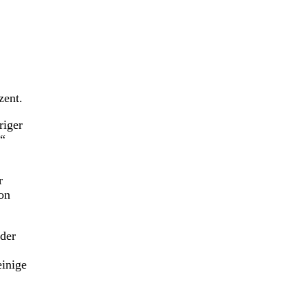
zent.
riger
.“
r
on
 der
einige