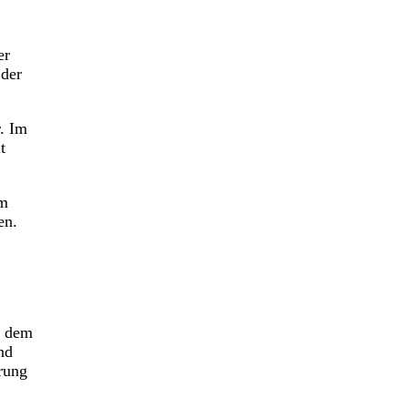
er
 der
. Im
t
im
en.
t dem
nd
rung