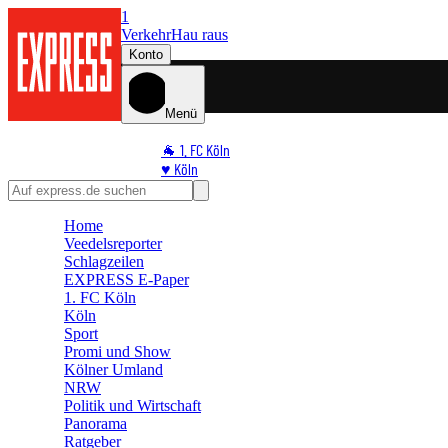
1
Verkehr
Hau raus
Konto
Menü
🐐 1. FC Köln
♥️ Köln
⭐ Promi
🏆 Sport
Home
🛒 Shoppingwelt
Veedelsreporter
🧩 Spiele
Schlagzeilen
EXPRESS E-Paper
1. FC Köln
Köln
Sport
Promi und Show
Kölner Umland
NRW
Politik und Wirtschaft
Panorama
Ratgeber