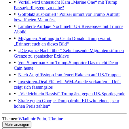
Vorfall wird untersucht
Kam „Marine One“ mit Trump
Passagierflugzeug zu nahe?
Golfplatz auspioniert?
Polizei nimmt vor Trump-Auftritt
bewaffneten Mann fest
Limitierte Auflage
Noch mehr US-Reisepässe mit Trumps
Abbild
Migranten-Andrang in Ceuta
Donald Trump warnt:
„Erinnert euch an dieses Bild“
„Die ganze Nacht über“
Zehntausende Migranten stürmen
Grenze zu spanischer Exklave
Von Superman zum Trump-Supporter
Das macht Dean
Cain heute
Nach Angriffsstopp
Iran feuert Raketen auf US-Truppen
Investoren-Deal
Fifa will WM-Anteile verkaufen – Uefa
zeigt sich fassungslos
„Vielleicht ein Rassist“
Trump ätzt gegen US-Sportlegende
Strafe gegen Google
Trump droht: EU wird einen „sehr
hohen Preis zahlen“
Themen:
Wladimir Putin
Ukraine
Mehr anzeigen