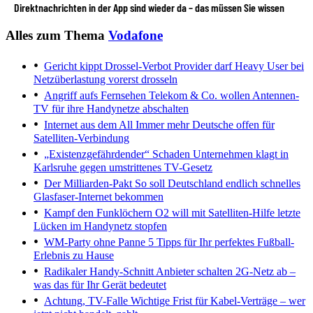
Direktnachrichten in der App sind wieder da – das müssen Sie wissen
Alles zum Thema
Vodafone
Gericht kippt Drossel-Verbot
Provider darf Heavy User bei
Netzüberlastung vorerst drosseln
Angriff aufs Fernsehen
Telekom & Co. wollen Antennen-
TV für ihre Handynetze abschalten
Internet aus dem All
Immer mehr Deutsche offen für
Satelliten-Verbindung
„Existenzgefährdender“ Schaden
Unternehmen klagt in
Karlsruhe gegen umstrittenes TV-Gesetz
Der Milliarden-Pakt
So soll Deutschland endlich schnelles
Glasfaser-Internet bekommen
Kampf den Funklöchern
O2 will mit Satelliten-Hilfe letzte
Lücken im Handynetz stopfen
WM-Party ohne Panne
5 Tipps für Ihr perfektes Fußball-
Erlebnis zu Hause
Radikaler Handy-Schnitt
Anbieter schalten 2G-Netz ab –
was das für Ihr Gerät bedeutet
Achtung, TV-Falle
Wichtige Frist für Kabel-Verträge – wer