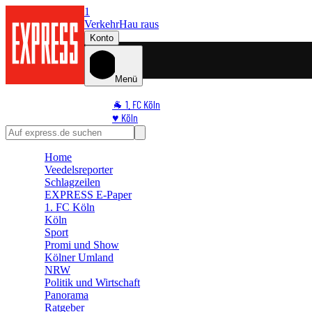
1
Verkehr
Hau raus
Konto
Menü
🐐 1. FC Köln
♥️ Köln
⭐ Promi
🏆 Sport
Home
🛒 Shoppingwelt
Veedelsreporter
🧩 Spiele
Schlagzeilen
EXPRESS E-Paper
1. FC Köln
Köln
Sport
Promi und Show
Kölner Umland
NRW
Politik und Wirtschaft
Panorama
Ratgeber