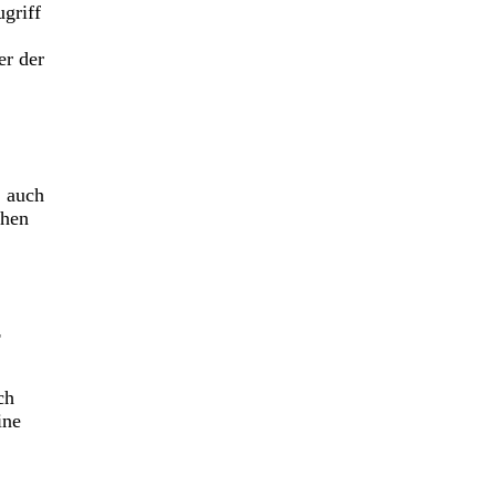
griff
er der
, auch
ehen
z
ch
ine