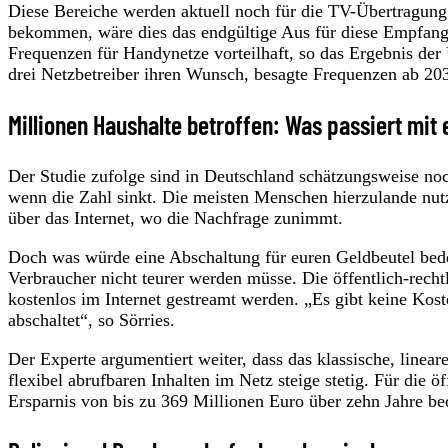
Diese Bereiche werden aktuell noch für die TV-Übertragung 
bekommen, wäre dies das endgültige Aus für diese Empfangs
Frequenzen für Handynetze vorteilhaft, so das Ergebnis der 
drei Netzbetreiber ihren Wunsch, besagte Frequenzen ab 20
Millionen Haushalte betroffen: Was passiert mit
Der Studie zufolge sind in Deutschland schätzungsweise n
wenn die Zahl sinkt. Die meisten Menschen hierzulande nutz
über das Internet, wo die Nachfrage zunimmt.
Doch was würde eine Abschaltung für euren Geldbeutel bede
Verbraucher nicht teurer werden müsse. Die öffentlich-re
kostenlos im Internet gestreamt werden. „Es gibt keine Ko
abschaltet“, so Sörries.
Der Experte argumentiert weiter, dass das klassische, linea
flexibel abrufbaren Inhalten im Netz steige stetig. Für die ö
Ersparnis von bis zu 369 Millionen Euro über zehn Jahre be