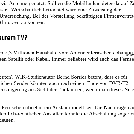
via Antenne genutzt. Sollten die Mobilfunkanbieter darauf Zu
art. Wirtschaftlich betrachtet wäre eine Zuweisung der
Untersuchung. Bei der Vorstellung bekräftigten Firmenvertret
31 nutzen zu können.
 eurem TV?
och 2,3 Millionen Haushalte vom Antennenfernsehen abhängig
en Satellit oder Kabel. Immer beliebter wird auch das Ferns
uten? WIK-Studienautor Bernd Sörries betont, dass es für
chtlichen Sender könnten auch nach einem Ende von DVB-T2
stensteigerung aus Sicht der Endkunden, wenn man dieses Net
re Fernsehen ohnehin ein Auslaufmodell sei. Die Nachfrage na
ffentlich-rechtlichen Anstalten könnte die Abschaltung sogar e
deuten.