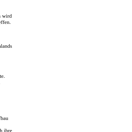
n wird
ffen.
hlands
te.
m
fbau
h ihre