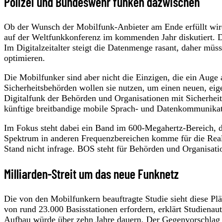
Polizei und Bundeswehr funken dazwischen
Ob der Wunsch der Mobilfunk-Anbieter am Ende erfüllt wird
auf der Weltfunkkonferenz im kommenden Jahr diskutiert. Da
Im Digitalzeitalter steigt die Datenmenge rasant, daher mü
optimieren.
Die Mobilfunker sind aber nicht die Einzigen, die ein Aug
Sicherheitsbehörden wollen sie nutzen, um einen neuen, ei
Digitalfunk der Behörden und Organisationen mit Sicherheits
künftige breitbandige mobile Sprach- und Datenkommunikat
Im Fokus steht dabei ein Band im 600-Megahertz-Bereich,
Spektrum in anderen Frequenzbereichen komme für die Rea
Stand nicht infrage. BOS steht für Behörden und Organisatio
Milliarden-Streit um das neue Funknetz
Die von den Mobilfunkern beauftragte Studie sieht diese Pl
von rund 23.000 Basisstationen erfordern, erklärt Studienau
Aufbau würde über zehn Jahre dauern. Der Gegenvorschlag 