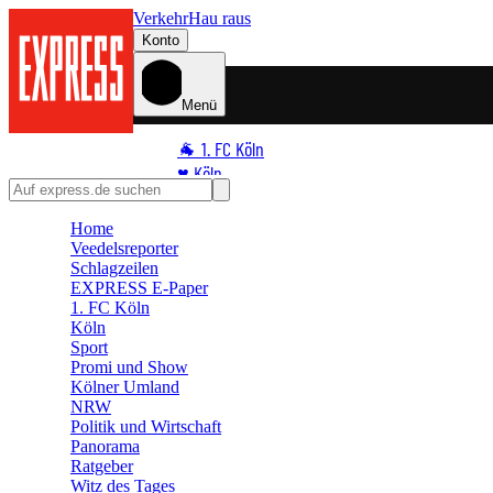
Verkehr
Hau raus
Konto
Menü
🐐 1. FC Köln
♥️ Köln
⭐ Promi
Home
🏆 Sport
Veedelsreporter
🛒 Shoppingwelt
Schlagzeilen
🧩 Spiele
EXPRESS E-Paper
1. FC Köln
Köln
Sport
Promi und Show
Kölner Umland
NRW
Politik und Wirtschaft
Panorama
Ratgeber
Witz des Tages