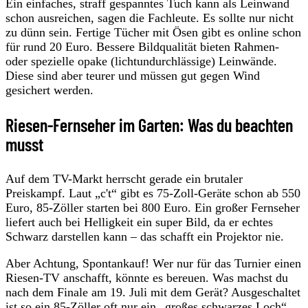
Ein einfaches, straff gespanntes Tuch kann als Leinwand
schon ausreichen, sagen die Fachleute. Es sollte nur nicht
zu dünn sein. Fertige Tücher mit Ösen gibt es online schon
für rund 20 Euro. Bessere Bildqualität bieten Rahmen-
oder spezielle opake (lichtundurchlässige) Leinwände.
Diese sind aber teurer und müssen gut gegen Wind
gesichert werden.
Riesen-Fernseher im Garten: Was du beachten
musst
Auf dem TV-Markt herrscht gerade ein brutaler
Preiskampf. Laut „c't“ gibt es 75-Zoll-Geräte schon ab 550
Euro, 85-Zöller starten bei 800 Euro. Ein großer Fernseher
liefert auch bei Helligkeit ein super Bild, da er echtes
Schwarz darstellen kann – das schafft ein Projektor nie.
Aber Achtung, Spontankauf! Wer nur für das Turnier einen
Riesen-TV anschafft, könnte es bereuen. Was machst du
nach dem Finale am 19. Juli mit dem Gerät? Ausgeschaltet
ist so ein 85-Zöller oft nur ein „großes schwarzes Loch“.