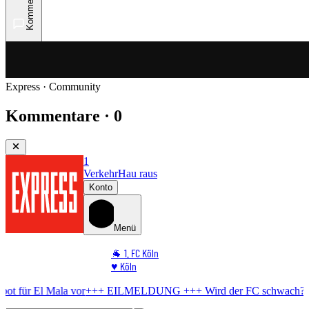
Kommentare
Express · Community
Kommentare · 0
1
Verkehr
Hau raus
Konto
Menü
🐐 1. FC Köln
♥️ Köln
⭐ Promi
a vor
+++ EILMELDUNG +++
Wird der FC schwach?
BVB bereitet A
🏆 Sport