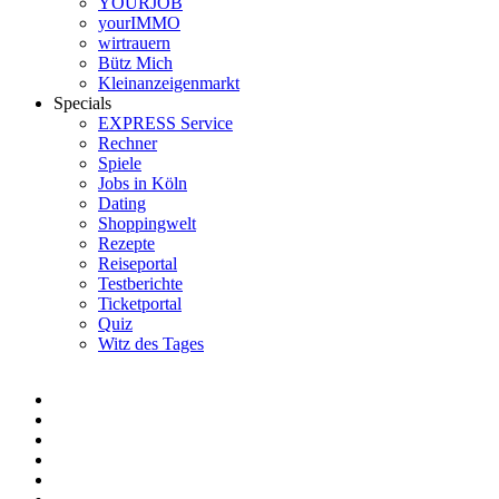
YOURJOB
yourIMMO
wirtrauern
Bütz Mich
Kleinanzeigenmarkt
Specials
EXPRESS Service
Rechner
Spiele
Jobs in Köln
Dating
Shoppingwelt
Rezepte
Reiseportal
Testberichte
Ticketportal
Quiz
Witz des Tages