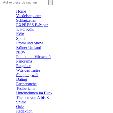
🛒 Shoppingwelt
🧩 Spiele
Home
Veedelsreporter
Schlagzeilen
EXPRESS E-Paper
1. FC Köln
Köln
Sport
Promi und Show
Kölner Umland
NRW
Politik und Wirtschaft
Panorama
Ratgeber
Witz des Tages
Shoppingwelt
Dating
Partnersuche
Testberichte
Unternehmen im Blick
Themen von A bis Z
Spiele
Quiz
Redaktion