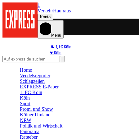
1
Verkehr
Hau raus
Konto
Menü
🐐 1. FC Köln
♥️ Köln
⭐ Promi
🏆 Sport
Home
🛒 Shoppingwelt
Veedelsreporter
🧩 Spiele
Schlagzeilen
EXPRESS E-Paper
1. FC Köln
Köln
Sport
Promi und Show
Kölner Umland
NRW
Politik und Wirtschaft
Panorama
Ratgeber