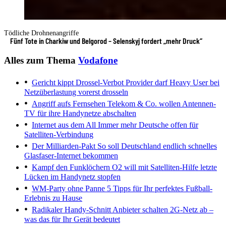
Tödliche Drohnenangriffe
Fünf Tote in Charkiw und Belgorod – Selenskyj fordert „mehr Druck“
Alles zum Thema
Vodafone
Gericht kippt Drossel-Verbot
Provider darf Heavy User bei
Netzüberlastung vorerst drosseln
Angriff aufs Fernsehen
Telekom & Co. wollen Antennen-
TV für ihre Handynetze abschalten
Internet aus dem All
Immer mehr Deutsche offen für
Satelliten-Verbindung
Der Milliarden-Pakt
So soll Deutschland endlich schnelles
Glasfaser-Internet bekommen
Kampf den Funklöchern
O2 will mit Satelliten-Hilfe letzte
Lücken im Handynetz stopfen
WM-Party ohne Panne
5 Tipps für Ihr perfektes Fußball-
Erlebnis zu Hause
Radikaler Handy-Schnitt
Anbieter schalten 2G-Netz ab –
was das für Ihr Gerät bedeutet