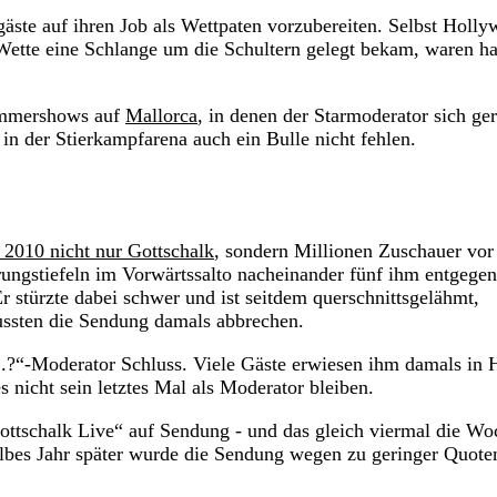
gäste auf ihren Job als Wettpaten vorzubereiten. Selbst Holl
 Wette eine Schlange um die Schultern gelegt bekam, waren h
Sommershows auf
Mallorca
, in denen der Starmoderator sich ge
 in der Stierkampfarena auch ein Bulle nicht fehlen.
 2010 nicht nur Gottschalk
, sondern Millionen Zuschauer vor
rungstiefeln im Vorwärtssalto nacheinander fünf ihm entgegen
türzte dabei schwer und ist seitdem querschnittsgelähmt,
ssten die Sendung damals abbrechen.
.?“-Moderator Schluss. Viele Gäste erwiesen ihm damals in 
 es nicht sein letztes Mal als Moderator bleiben.
tschalk Live“ auf Sendung - und das gleich viermal die Wo
lbes Jahr später wurde die Sendung wegen zu geringer Quote