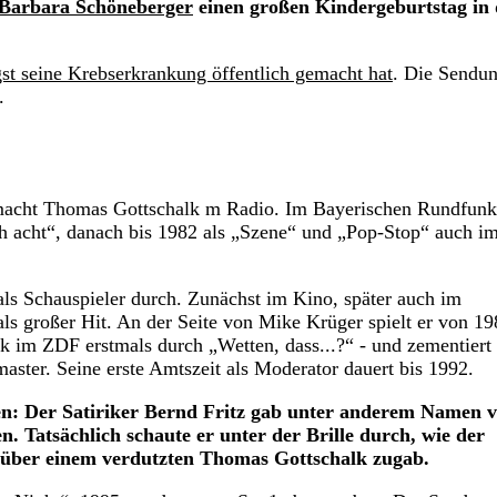
Barbara Schöneberger
einen großen Kindergeburtstag in 
gst seine Krebserkrankung öffentlich gemacht hat
. Die Sendun
.
e macht Thomas Gottschalk m Radio. Im Bayerischen Rundfunk
h acht“, danach bis 1982 als „Szene“ und „Pop-Stop“ auch i
als Schauspieler durch. Zunächst im Kino, später auch im
ls großer Hit. An der Seite von Mike Krüger spielt er von 19
k im ZDF erstmals durch „Wetten, dass...?“ - und zementiert
master. Seine erste Amtszeit als Moderator dauert bis 1992.
llen: Der Satiriker Bernd Fritz gab unter anderem Namen v
. Tatsächlich schaute er unter der Brille durch, wie der
nüber einem verdutzten Thomas Gottschalk zugab.