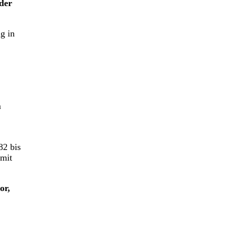
der
g in
m
82 bis
 mit
or,