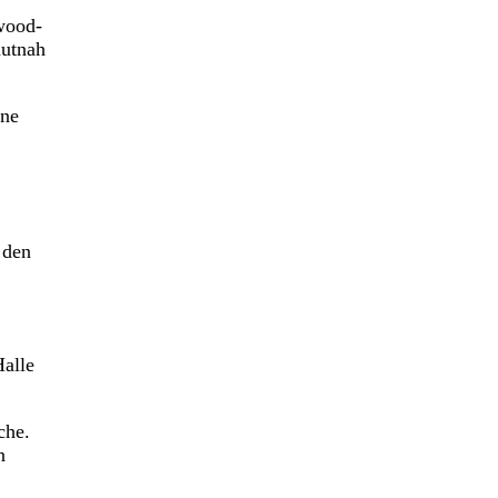
ywood-
autnah
rne
 den
Halle
che.
n