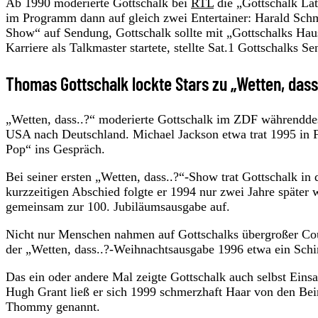
Ab 1990 moderierte Gottschalk bei
RTL
die „Gottschalk Lat
im Programm dann auf gleich zwei Entertainer: Harald Schm
Show“ auf Sendung, Gottschalk sollte mit „Gottschalks Hau
Karriere als Talkmaster startete, stellte Sat.1 Gottschalks 
Thomas Gottschalk lockte Stars zu „Wetten, dass
„Wetten, dass..?“ moderierte Gottschalk im ZDF währenddes
USA nach Deutschland. Michael Jackson etwa trat 1995 in F
Pop“ ins Gespräch.
Bei seiner ersten „Wetten, dass..?“-Show trat Gottschalk in
kurzzeitigen Abschied folgte er 1994 nur zwei Jahre später 
gemeinsam zur 100. Jubiläumsausgabe auf.
Nicht nur Menschen nahmen auf Gottschalks übergroßer Cou
der „Wetten, dass..?-Weihnachtsausgabe 1996 etwa ein Sch
Das ein oder andere Mal zeigte Gottschalk auch selbst Eins
Hugh Grant ließ er sich 1999 schmerzhaft Haar von den Bein
Thommy genannt.