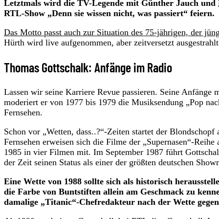
Letztmals wird die TV-Legende mit Günther Jauch und
RTL-Show „Denn sie wissen nicht, was passiert“ feiern.
Das Motto passt auch zur Situation des 75-jährigen, der jün
Hürth wird live aufgenommen, aber zeitversetzt ausgestrahlt
Thomas Gottschalk: Anfänge im Radio
Lassen wir seine Karriere Revue passieren. Seine Anfäng
moderiert er von 1977 bis 1979 die Musiksendung „Pop nac
Fernsehen.
Schon vor „Wetten, dass..?“-Zeiten startet der Blondschopf 
Fernsehen erweisen sich die Filme der „Supernasen“-Reihe a
1985 in vier Filmen mit. Im September 1987 führt Gottschal
der Zeit seinen Status als einer der größten deutschen Show
Eine Wette von 1988 sollte sich als historisch herausste
die Farbe von Buntstiften allein am Geschmack zu kennen
damalige „Titanic“-Chefredakteur nach der Wette gege