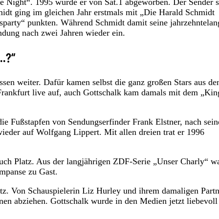
e Night“. 1995 wurde er von Sat.1 abgeworben. Der Sender s
idt ging im gleichen Jahr erstmals mit „Die Harald Schmidt
sparty“ punkten. Während Schmidt damit seine jahrzehntelan
Sendung nach zwei Jahren wieder ein.
..?“
sen weiter. Dafür kamen selbst die ganz großen Stars aus de
rankfurt live auf, auch Gottschalk kam damals mit dem „Kin
 die Fußstapfen von Sendungserfinder Frank Elstner, nach sei
wieder auf Wolfgang Lippert. Mit allen dreien trat er 1996
ch Platz. Aus der langjährigen ZDF-Serie „Unser Charly“ wa
impanse zu Gast.
atz. Von Schauspielerin Liz Hurley und ihrem damaligen Partn
en abziehen. Gottschalk wurde in den Medien jetzt liebevoll