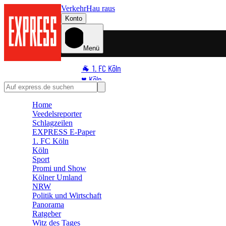
Verkehr
Hau raus
Konto
Menü
🐐 1. FC Köln
♥️ Köln
⭐ Promi
Home
🏆 Sport
Veedelsreporter
🛒 Shoppingwelt
Schlagzeilen
🧩 Spiele
EXPRESS E-Paper
1. FC Köln
Köln
Sport
Promi und Show
Kölner Umland
NRW
Politik und Wirtschaft
Panorama
Ratgeber
Witz des Tages