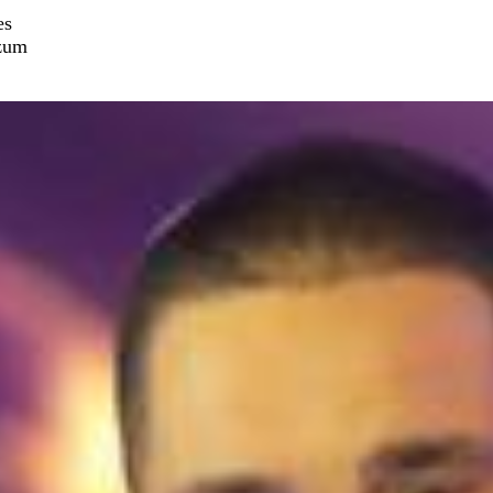
es
 zum