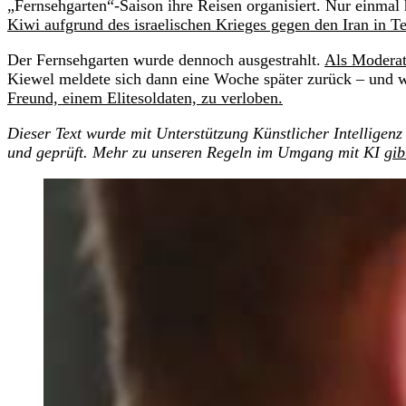
„Fernsehgarten“-Saison ihre Reisen organisiert. Nur einmal h
Kiwi aufgrund des israelischen Krieges gegen den Iran in Te
Der Fernsehgarten wurde dennoch ausgestrahlt.
Als Moderat
Kiewel meldete sich dann eine Woche später zurück – und 
Freund, einem Elitesoldaten, zu verloben.
Dieser Text wurde mit Unterstützung Künstlicher Intelligenz 
und geprüft. Mehr zu unseren Regeln im Umgang mit KI
gib