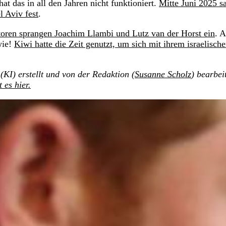
at das in all den Jahren nicht funktioniert.
Mitte Juni 2025 s
l Aviv fest
.
oren sprangen Joachim Llambi und Lutz van der Horst ein
. 
wie!
Kiwi hatte die Zeit genutzt, um sich mit ihrem israelisch
(KI) erstellt und von der Redaktion (
Susanne Scholz
) bearbei
t es hier.