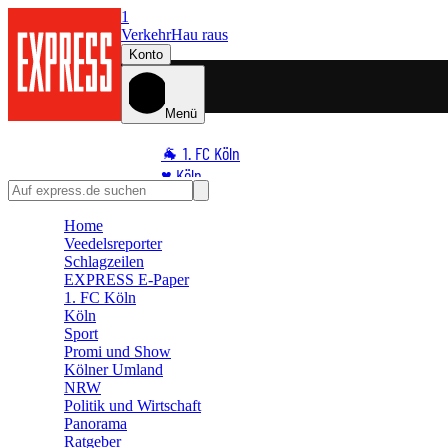
1
Verkehr
Hau raus
Konto
Menü
🐐 1. FC Köln
♥️ Köln
⭐ Promi
Home
🏆 Sport
Veedelsreporter
🛒 Shoppingwelt
Schlagzeilen
🧩 Spiele
EXPRESS E-Paper
1. FC Köln
Köln
Sport
Promi und Show
Kölner Umland
NRW
Politik und Wirtschaft
Panorama
Ratgeber