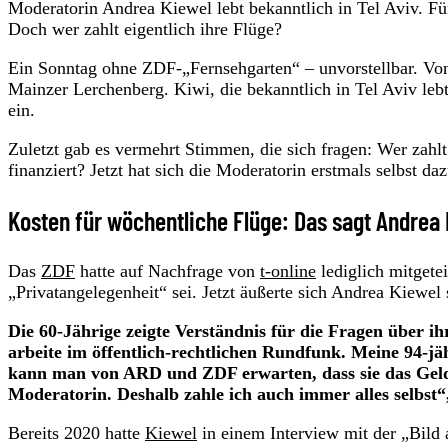
Moderatorin Andrea Kiewel lebt bekanntlich in Tel Aviv. Fü
Doch wer zahlt eigentlich ihre Flüge?
Ein Sonntag ohne ZDF-„Fernsehgarten“ – unvorstellbar. Von
Mainzer Lerchenberg. Kiwi, die bekanntlich in Tel Aviv leb
ein.
Zuletzt gab es vermehrt Stimmen, die sich fragen: Wer zah
finanziert? Jetzt hat sich die Moderatorin erstmals selbst da
Kosten für wöchentliche Flüge: Das sagt Andrea
Das
ZDF
hatte auf Nachfrage von
t-online
lediglich mitgete
„Privatangelegenheit“ sei. Jetzt äußerte sich Andrea Kiewel 
Die 60-Jährige zeigte Verständnis für die Fragen über ihr
arbeite im öffentlich-rechtlichen Rundfunk. Meine 94-jä
kann man von ARD und ZDF erwarten, dass sie das Geld
Moderatorin. Deshalb zahle ich auch immer alles selbst“,
Bereits 2020 hatte
Kiewel
in einem Interview mit der „Bild