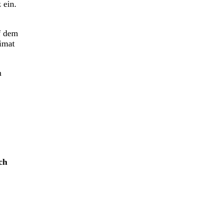
 ein.
f dem
eimat
n
ch