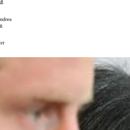
aß
Andrea
en
tet