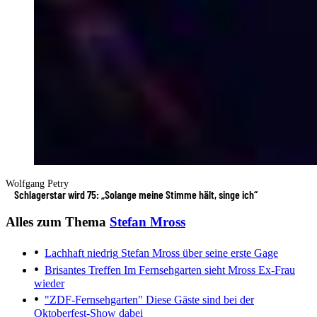
Wolfgang Petry
Schlagerstar wird 75: „Solange meine Stimme hält, singe ich“
Alles zum Thema
Stefan Mross
Lachhaft niedrig
Stefan Mross über seine erste Gage
Brisantes Treffen
Im Fernsehgarten sieht Mross Ex-Frau
wieder
"ZDF-Fernsehgarten"
Diese Gäste sind bei der
Oktoberfest-Show dabei