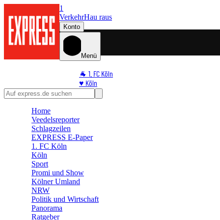
1
Verkehr
Hau raus
Konto
Menü
🐐 1. FC Köln
♥️ Köln
⭐ Promi
🏆 Sport
Home
🛒 Shoppingwelt
Veedelsreporter
🧩 Spiele
Schlagzeilen
EXPRESS E-Paper
1. FC Köln
Köln
Sport
Promi und Show
Kölner Umland
NRW
Politik und Wirtschaft
Panorama
Ratgeber