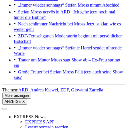
„Immer wieder sonntags“
Stefan Mross nimmt Abschied
Stefan Mross nervös in ARD
„Ich gehe jetzt noch mal
hinter die Bühne“
Nach schlimmer Nachricht bei Mross
Jetzt ist klar, wie es
weiter geht
ZDF-Fernsehgarten
Moderatorin beginnt mit persönlicher
Botschaft
„Immer wieder sonntags“
Stefanie Hertel sendet rührende
Worte
Trauer um Mutter
Mross sagt Show ab – Ex-Frau springt
ein
Große Trauer bei Stefan Mross
Fällt jetzt auch seine Show
aus?
Themen:
ARD
Andrea Kiewel
ZDF
Giovanni Zarrella
Mehr anzeigen
ANZEIGE X
EXPRESS News
EXPRESS APP
Leserreporter/in werden