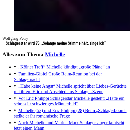
Wolfgang Petry
Schlagerstar wird 75: „Solange meine Stimme hält, singe ich“
Alles zum Thema
Michelle
„Kölner Treff“
Michelle kündigt „große Pläne“ an
Familien-Gipfel
Große Reim-Reunion bei der
Schlagernacht
„Habe keine Angst“
Michelle spricht über Liebes-Gerüchte
mit ihrem Eric und Abschied aus Schlager-Szene
Vor Eric Philippi
Schlagerstar Michelle gesteht: „Hatte ein
sehr, sehr schwieriges Männerbild“
Michelle (53) und Eric Philippi (28)
Beim „Schlagerboom“
stellte er ihr romantische Frage
Nach Michelle und Marina Marx
Schlagersänger knutscht
jetzt einen Mann