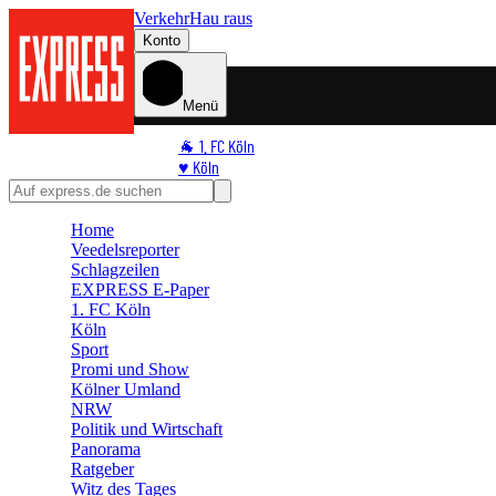
Verkehr
Hau raus
Konto
Menü
🐐 1. FC Köln
♥️ Köln
⭐ Promi
🏆 Sport
Home
🛒 Shoppingwelt
Veedelsreporter
🧩 Spiele
Schlagzeilen
EXPRESS E-Paper
1. FC Köln
Köln
Sport
Promi und Show
Kölner Umland
NRW
Politik und Wirtschaft
Panorama
Ratgeber
Witz des Tages