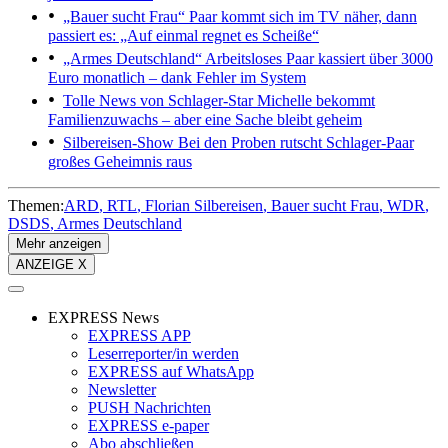
„Bauer sucht Frau“
Paar kommt sich im TV näher, dann
passiert es: „Auf einmal regnet es Scheiße“
„Armes Deutschland“
Arbeitsloses Paar kassiert über 3000
Euro monatlich – dank Fehler im System
Tolle News von Schlager-Star
Michelle bekommt
Familienzuwachs – aber eine Sache bleibt geheim
Silbereisen-Show
Bei den Proben rutscht Schlager-Paar
großes Geheimnis raus
Themen:
ARD
RTL
Florian Silbereisen
Bauer sucht Frau
WDR
DSDS
Armes Deutschland
Mehr anzeigen
ANZEIGE X
EXPRESS News
EXPRESS APP
Leserreporter/in werden
EXPRESS auf WhatsApp
Newsletter
PUSH Nachrichten
EXPRESS e-paper
Abo abschließen