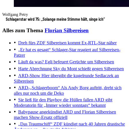
Wolfgang Petry
Schlagerstar wird 75: „Solange meine Stimme hält, singe ich“
Alles zum Thema
Florian Silbereisen
Dreh fürs ZDF
Silbereisen kommt Ex-RTL-Star näher
„Er hat es gesagt“
Schlager-Star reagiert auf Silbereisen-
Patzer
Läuft da was?
Egli befeuert Gerüchte um Silbereisen
Harte Abrechnung
Sky du Mont schießt gegen Silbereisen
ARD-Show
Hier übergibt die kugelrunde Sedlaczek an
Silbereisen
ARD-„Schlagerboom“
Als Andy Borg auftritt, dreht sich
alles nur noch um die Deko
Sie ließ für den Playboy die Hüllen fallen
ARD gibt
Moderatorin für „Immer wieder sonntags“ bekannt
Babypause angekündigt
ARD und Florian Silbereisen
machen Show-Ersatz offiziell
„Das Traumschiff“
ZDF kündigt nach 40 Jahren drastische