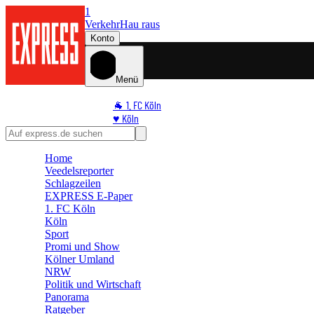
1
Verkehr
Hau raus
Konto
Menü
🐐 1. FC Köln
♥️ Köln
⭐ Promi
🏆 Sport
Home
🛒 Shoppingwelt
Veedelsreporter
🧩 Spiele
Schlagzeilen
EXPRESS E-Paper
1. FC Köln
Köln
Sport
Promi und Show
Kölner Umland
NRW
Politik und Wirtschaft
Panorama
Ratgeber