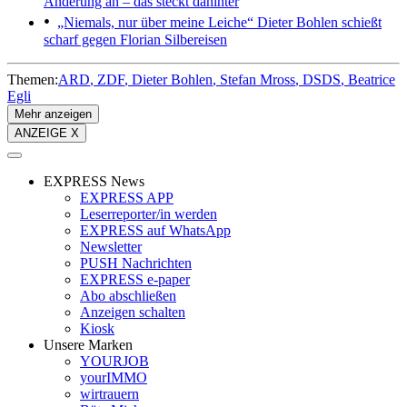
Änderung an – das steckt dahinter
„Niemals, nur über meine Leiche“
Dieter Bohlen schießt
scharf gegen Florian Silbereisen
Themen:
ARD
ZDF
Dieter Bohlen
Stefan Mross
DSDS
Beatrice
Egli
Mehr anzeigen
ANZEIGE X
EXPRESS News
EXPRESS APP
Leserreporter/in werden
EXPRESS auf WhatsApp
Newsletter
PUSH Nachrichten
EXPRESS e-paper
Abo abschließen
Anzeigen schalten
Kiosk
Unsere Marken
YOURJOB
yourIMMO
wirtrauern