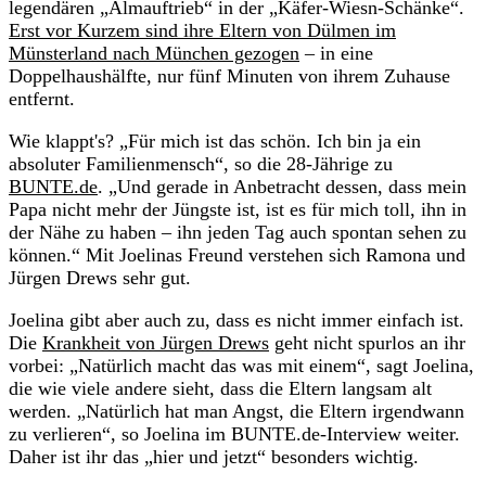
legendären „Almauftrieb“ in der „Käfer-Wiesn-Schänke“.
Erst vor Kurzem sind ihre Eltern von Dülmen im
Münsterland nach München gezogen
– in eine
Doppelhaushälfte, nur fünf Minuten von ihrem Zuhause
entfernt.
Wie klappt's? „Für mich ist das schön. Ich bin ja ein
absoluter Familienmensch“, so die 28-Jährige zu
BUNTE.de
. „Und gerade in Anbetracht dessen, dass mein
Papa nicht mehr der Jüngste ist, ist es für mich toll, ihn in
der Nähe zu haben – ihn jeden Tag auch spontan sehen zu
können.“ Mit Joelinas Freund verstehen sich Ramona und
Jürgen Drews sehr gut.
Joelina gibt aber auch zu, dass es nicht immer einfach ist.
Die
Krankheit von Jürgen Drews
geht nicht spurlos an ihr
vorbei: „Natürlich macht das was mit einem“, sagt Joelina,
die wie viele andere sieht, dass die Eltern langsam alt
werden. „Natürlich hat man Angst, die Eltern irgendwann
zu verlieren“, so Joelina im BUNTE.de-Interview weiter.
Daher ist ihr das „hier und jetzt“ besonders wichtig.