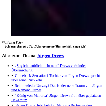
Wolfgang Petry
Schlagerstar wird 75: „Solange meine Stimme hält, singe ich“
Alles zum Thema
Jürgen Drews
„Sag ich natürlich nicht nein“
Drews verkündet
Überraschung
Comeback-Sensation?
Tochter von Jürgen Drews spricht
über seine Rückkehr
Schon wieder Umzug?
Das ist der neue Traum von Jürgen
und Ramona Drews
"König von Mallorca"
Jürgen Drews froh über geplatzten
US-Traum
Jürgen Drews
Jetzt kehrt er Mallorca für immer den