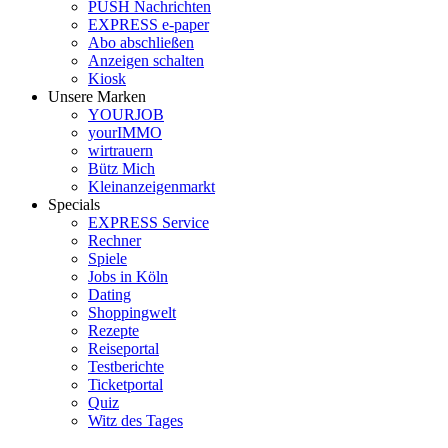
PUSH Nachrichten
EXPRESS e-paper
Abo abschließen
Anzeigen schalten
Kiosk
Unsere Marken
YOURJOB
yourIMMO
wirtrauern
Bütz Mich
Kleinanzeigenmarkt
Specials
EXPRESS Service
Rechner
Spiele
Jobs in Köln
Dating
Shoppingwelt
Rezepte
Reiseportal
Testberichte
Ticketportal
Quiz
Witz des Tages