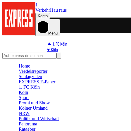
1
Verkehr
Hau raus
Konto
Menü
🐐 1. FC Köln
♥️ Köln
⭐ Promi
🏆 Sport
Home
🛒 Shoppingwelt
Veedelsreporter
🧩 Spiele
Schlagzeilen
EXPRESS E-Paper
1. FC Köln
Köln
Sport
Promi und Show
Kölner Umland
NRW
Politik und Wirtschaft
Panorama
Ratgeber