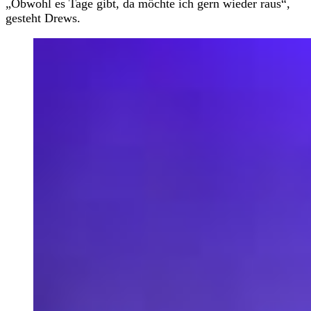
„Obwohl es Tage gibt, da möchte ich gern wieder raus“,
gesteht Drews.