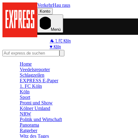
Verkehr
Hau raus
Konto
Menü
🐐 1. FC Köln
♥️ Köln
⭐ Promi
🏆 Sport
Home
🛒 Shoppingwelt
Veedelsreporter
🧩 Spiele
Schlagzeilen
EXPRESS E-Paper
1. FC Köln
Köln
Sport
Promi und Show
Kölner Umland
NRW
Politik und Wirtschaft
Panorama
Ratgeber
Witz des Tages