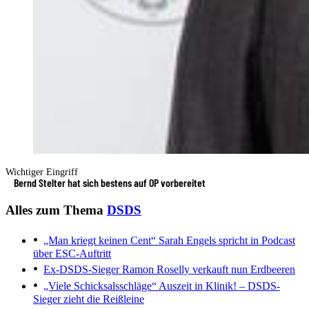
Wichtiger Eingriff
Bernd Stelter hat sich bestens auf OP vorbereitet
Alles zum Thema
DSDS
„Man kriegt keinen Cent“
Sarah Engels spricht in Podcast
über ESC-Auftritt
Ex-DSDS-Sieger
Ramon Roselly verkauft nun Erdbeeren
„Viele Schicksalsschläge“
Auszeit in Klinik! – DSDS-
Sieger zieht die Reißleine