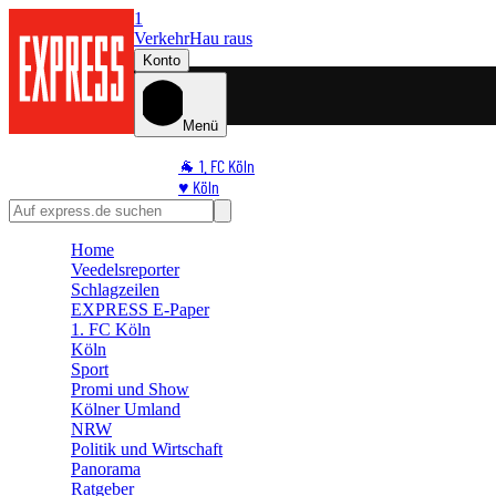
1
Verkehr
Hau raus
Konto
Menü
🐐 1. FC Köln
♥️ Köln
⭐ Promi
🏆 Sport
Home
🛒 Shoppingwelt
Veedelsreporter
🧩 Spiele
Schlagzeilen
EXPRESS E-Paper
1. FC Köln
Köln
Sport
Promi und Show
Kölner Umland
NRW
Politik und Wirtschaft
Panorama
Ratgeber