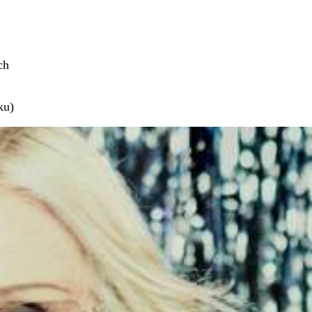
ch
ku)