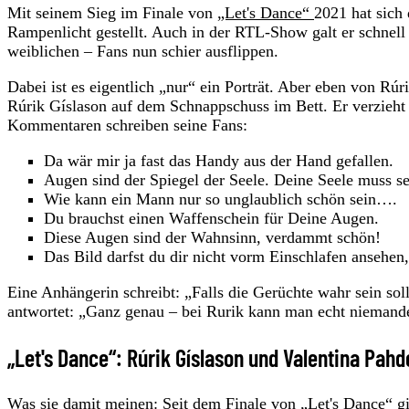
Mit seinem Sieg im Finale von
„Let's Dance“
2021 hat sich
Rampenlicht gestellt. Auch in der RTL-Show galt er schnell
weiblichen – Fans nun schier ausflippen.
Dabei ist es eigentlich „nur“ ein Porträt. Aber eben von R
Rúrik Gíslason auf dem Schnappschuss im Bett. Er verzieht 
Kommentaren schreiben seine Fans:
Da wär mir ja fast das Handy aus der Hand gefallen.
Augen sind der Spiegel der Seele. Deine Seele muss se
Wie kann ein Mann nur so unglaublich schön sein….
Du brauchst einen Waffenschein für Deine Augen.
Diese Augen sind der Wahnsinn, verdammt schön!
Das Bild darfst du dir nicht vorm Einschlafen ansehen
Eine Anhängerin schreibt: „Falls die Gerüchte wahr sein sol
antwortet: „Ganz genau – bei Rurik kann man echt nieman
„Let's Dance“: Rúrik Gíslason und Valentina Pahd
Was sie damit meinen: Seit dem Finale von „Let's Dance“ g