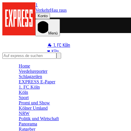
1
Verkehr
Hau raus
Konto
Menü
🐐 1. FC Köln
♥️ Köln
⭐ Promi
Home
🏆 Sport
Veedelsreporter
🛒 Shoppingwelt
Schlagzeilen
🧩 Spiele
EXPRESS E-Paper
1. FC Köln
Köln
Sport
Promi und Show
Kölner Umland
NRW
Politik und Wirtschaft
Panorama
Ratgeber