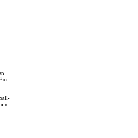
en
Ein
ball-
dann