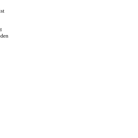
st
t
 den