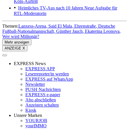
Köln-Auftritt
Heimliches TV-Aus nach 10 Jahren
Neue Aufgabe für
RTL-Moderatorin
Themen:
Lanxess-Arena
Said El Mala
Ehrenstraße
Deutsche
Fußball-Nationalmannschaft
Günther Jauch
Ekaterina Leonova
Wer wird Millionär?
Mehr anzeigen
ANZEIGE X
EXPRESS News
EXPRESS APP
Leserreporter/in werden
EXPRESS auf WhatsApp
Newsletter
PUSH Nachrichten
EXPRESS e-paper
Abo abschließen
Anzeigen schalten
Kiosk
Unsere Marken
YOURJOB
yourIMMO