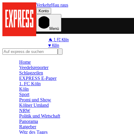
Verkehr
Hau raus
Konto
Menü
🐐 1. FC Köln
♥️ Köln
⭐ Promi
🏆 Sport
Home
🛒 Shoppingwelt
Veedelsreporter
🧩 Spiele
Schlagzeilen
EXPRESS E-Paper
1. FC Köln
Köln
Sport
Promi und Show
Kölner Umland
NRW
Politik und Wirtschaft
Panorama
Ratgeber
Witz des Tages