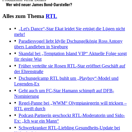
Wer wird neuer James Bond-Darsteller?
Alles zum Thema
RTL
„Let's Dance“-Star Ekat leidet
Sie erträgt die Lügen nicht
mehr!
Paradiesvogel liebt Idylle
Dschungelkönig Ross Antony
übers Landleben in Siegburg
Skandal bei „Temptation Island VIP“
Aktuelle Folge sorgt
für riesige Wut
Früher verteilte sie Rosen
RTL-Star eröffnet Geschäft auf
der Ehrenstraße
Dschungelcamp
RTL buhlt um „Playboy“-Model und
Legenden-Ex
Geht auch um FC-Star
Hamann schimpft auf DFB-
Nominierung
Regel-Panne bei „WWM“
Olympiasiegerin will tricksen –
RTL greift durch
Podcast-Partnerin geschockt
RTL-Moderatorin und Sido-
Ex: „Ich war ein Mann“
Schwerkranker RTL-Liebling
Gesundheits-Update bei