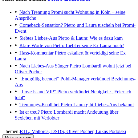
Nach Trennung
Promi sucht Wohnung in Köln – seine
Ansprüche
Comeback-Sensation?
Pietro und Laura tuscheln bei Promi-
Event
Siebtes Liebes-Aus
Pietro & Laura: Wie es dazu kam
Klare Worte von Pietro
Liebt er seine Ex Laura noch?
Hass-Kommentar
Pietro eskaliert & verteidigt seine Ex
Laura
Nach Liebes-Aus
Sänger Pietro Lombardi wohnt jetzt bei
Oliver Pocher
„Endgültig beendet“
Poldi-Manager verkündet Beziehungs-
Aus
„Love Island VIP“
Pietro verkündet Neuigkeit: „Feier ich
total“
Trennungs-Knall bei Pietro
Laura gibt Liebes-Aus bekannt
Ist er treu?
Pietro Lombardi macht Andeutung über
Sexleben mit Verlobter
Themen:
RTL
Mallorca
DSDS
Oliver Pocher
Lukas Podolski
Mehr anzeigen