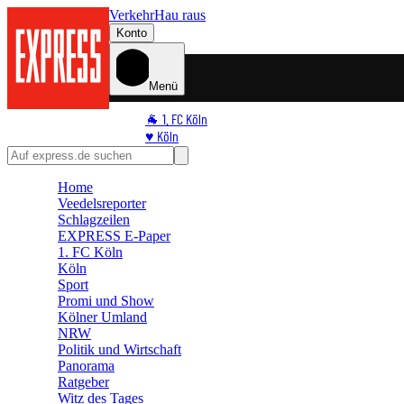
Verkehr
Hau raus
Konto
Menü
🐐 1. FC Köln
♥️ Köln
⭐ Promi
🏆 Sport
Home
🛒 Shoppingwelt
Veedelsreporter
🧩 Spiele
Schlagzeilen
EXPRESS E-Paper
1. FC Köln
Köln
Sport
Promi und Show
Kölner Umland
NRW
Politik und Wirtschaft
Panorama
Ratgeber
Witz des Tages