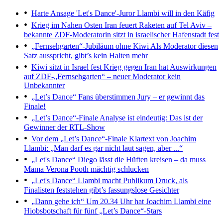
Harte Ansage
'Let's Dance'-Juror Llambi will in den Käfig
Krieg im Nahen Osten
Iran feuert Raketen auf Tel Aviv –
bekannte ZDF-Moderatorin sitzt in israelischer Hafenstadt fest
„Fernsehgarten“-Jubiläum ohne Kiwi
Als Moderator diesen
Satz ausspricht, gibt’s kein Halten mehr
Kiwi sitzt in Israel fest
Krieg gegen Iran hat Auswirkungen
auf ZDF-„Fernsehgarten“ – neuer Moderator kein
Unbekannter
„Let’s Dance“
Fans überstimmen Jury – er gewinnt das
Finale!
„Let’s Dance“-Finale
Analyse ist eindeutig: Das ist der
Gewinner der RTL-Show
Vor dem „Let’s Dance“-Finale
Klartext von Joachim
Llambi: „Man darf es gar nicht laut sagen, aber ...“
„Let's Dance“
Diego lässt die Hüften kreisen – da muss
Mama Verona Pooth mächtig schlucken
„Let's Dance“
Llambi macht Publikum Druck, als
Finalisten feststehen gibt’s fassungslose Gesichter
„Dann gehe ich“
Um 20.34 Uhr hat Joachim Llambi eine
Hiobsbotschaft für fünf „Let’s Dance“-Stars