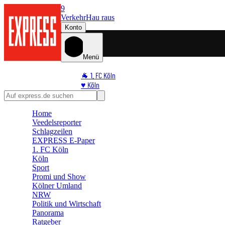
9
Verkehr
Hau raus
Konto
Menü
🐐 1. FC Köln
♥️ Köln
⭐ Promi
🏆 Sport
Home
🛒 Shoppingwelt
Veedelsreporter
🧩 Spiele
Schlagzeilen
EXPRESS E-Paper
1. FC Köln
Köln
Sport
Promi und Show
Kölner Umland
NRW
Politik und Wirtschaft
Panorama
Ratgeber