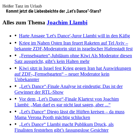
Heißer Tanz im Urlaub
Kommt jetzt die Liebesbeichte der „Let's Dance“-Stars?
Alles zum Thema
Joachim Llambi
Harte Ansage
'Let's Dance'-Juror Llambi will in den Käfig
Krieg im Nahen Osten
Iran feuert Raketen auf Tel Aviv –
bekannte ZDF-Moderatorin sitzt in israelischer Hafenstadt fest
„Fernsehgarten“-Jubiläum ohne Kiwi
Als Moderator diesen
Satz ausspricht, gibt’s kein Halten mehr
Kiwi sitzt in Israel fest
Krieg gegen Iran hat Auswirkungen
auf ZDF-„Fernsehgarten“ – neuer Moderator kein
Unbekannter
„Let’s Dance“-Finale
Analyse ist eindeutig: Das ist der
Gewinner der RTL-Show
Vor dem „Let’s Dance“-Finale
Klartext von Joachim
Llambi: „Man darf es gar nicht laut sagen, aber ...“
„Let's Dance“
Diego lässt die Hüften kreisen – da muss
Mama Verona Pooth mächtig schlucken
„Let's Dance“
Llambi macht Publikum Druck, als
Finalisten feststehen gibt’s fassungslose Gesichter