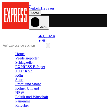
1
Verkehr
Hau raus
Konto
Menü
🐐 1. FC Köln
♥️ Köln
⭐ Promi
🏆 Sport
Home
🛒 Shoppingwelt
Veedelsreporter
🧩 Spiele
Schlagzeilen
EXPRESS E-Paper
1. FC Köln
Köln
Sport
Promi und Show
Kölner Umland
NRW
Politik und Wirtschaft
Panorama
Ratgeber