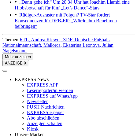
„Dann gehe ich“
Um 20.34 Uhr hat Joachim Llambi eine
Hiobsbotschaft für fünf „Let’s Dance“-Stars
Rüdiger-Ausraster mit Folgen?
TV-Star fordert
Konsequenzen für DFB-Elf: „Würde ihm Benehmen
beibringen“
Themen:
RTL
Andrea Kiewel
ZDF
Deutsche Fußball-
Nationalmannschaft
Mallorca
Ekaterina Leonova
Julian
Nagelsmann
Mehr anzeigen
ANZEIGE X
EXPRESS News
EXPRESS APP
Leserreporter/in werden
EXPRESS auf WhatsApp
Newsletter
PUSH Nachrichten
EXPRESS e-paper
Abo abschließen
Anzeigen schalten
Kiosk
Unsere Marken