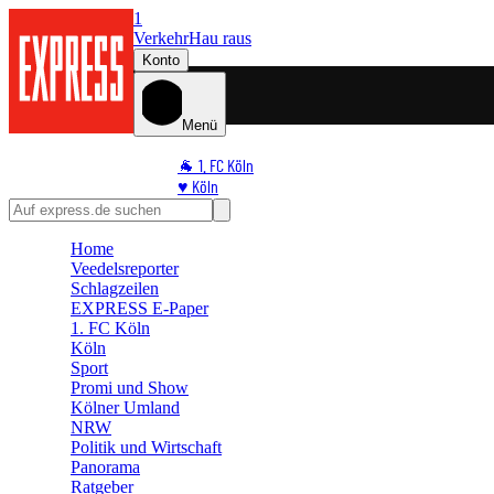
1
Verkehr
Hau raus
Konto
Menü
🐐 1. FC Köln
♥️ Köln
⭐ Promi
🏆 Sport
Home
🛒 Shoppingwelt
Veedelsreporter
🧩 Spiele
Schlagzeilen
EXPRESS E-Paper
1. FC Köln
Köln
Sport
Promi und Show
Kölner Umland
NRW
Politik und Wirtschaft
Panorama
Ratgeber