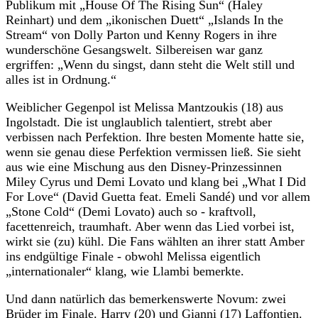
Publikum mit „House Of The Rising Sun“ (Haley
Reinhart) und dem „ikonischen Duett“ „Islands In the
Stream“ von Dolly Parton und Kenny Rogers in ihre
wunderschöne Gesangswelt. Silbereisen war ganz
ergriffen: „Wenn du singst, dann steht die Welt still und
alles ist in Ordnung.“
Weiblicher Gegenpol ist Melissa Mantzoukis (18) aus
Ingolstadt. Die ist unglaublich talentiert, strebt aber
verbissen nach Perfektion. Ihre besten Momente hatte sie,
wenn sie genau diese Perfektion vermissen ließ. Sie sieht
aus wie eine Mischung aus den Disney-Prinzessinnen
Miley Cyrus und Demi Lovato und klang bei „What I Did
For Love“ (David Guetta feat. Emeli Sandé) und vor allem
„Stone Cold“ (Demi Lovato) auch so - kraftvoll,
facettenreich, traumhaft. Aber wenn das Lied vorbei ist,
wirkt sie (zu) kühl. Die Fans wählten an ihrer statt Amber
ins endgültige Finale - obwohl Melissa eigentlich
„internationaler“ klang, wie Llambi bemerkte.
Und dann natürlich das bemerkenswerte Novum: zwei
Brüder im Finale. Harry (20) und Gianni (17) Laffontien.