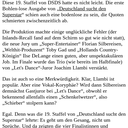
Diese 19. Staffel von DSDS hatte es nicht leicht. Die erste
Bohlen-lose Ausgabe von „
Deutschland sucht den
Superstar
“ schien auch eine bodenlose zu sein, die Quoten
schmierten zwischenzeitlich ab.
Die Produktion machte einige unglückliche Fehler (der
Inlands-Recall fand auf dem Schirm so gut wie nicht statt),
die neue Jury um „Super-Entertainer“ Florian Silbereisen,
„Welthit-Produzent“ Toby Gad und „Hollands Country-
Königin“ Ilse DeLange einen guten, aber unspektakulären
Job. Im Finale wurde das Trio (wie bereits im Halbfinale)
von „Let's Dance“-Juror Joachim Llambi verstärkt.
Das ist auch so eine Merkwürdigkeit. Klar, Llambi ist
populär. Aber eine Vokal-Koryphäe? Wird dann Silbereisen
demnächst Gastjuror bei „Let's Dance“, obwohl er
bekennend allenfalls einen „Schenkelwetzer“, also
„Schieber“ stolpern kann?
Egal. Denn was die 19. Staffel von „Deutschland sucht den
Superstar“ lehrte: Es geht um den Gesang, nicht um
Sprüche. Und da zeigten die vier Finalistinnen und