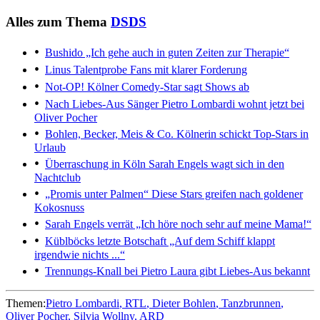
Alles zum Thema
DSDS
Bushido
„Ich gehe auch in guten Zeiten zur Therapie“
Linus Talentprobe
Fans mit klarer Forderung
Not-OP!
Kölner Comedy-Star sagt Shows ab
Nach Liebes-Aus
Sänger Pietro Lombardi wohnt jetzt bei
Oliver Pocher
Bohlen, Becker, Meis & Co.
Kölnerin schickt Top-Stars in
Urlaub
Überraschung in Köln
Sarah Engels wagt sich in den
Nachtclub
„Promis unter Palmen“
Diese Stars greifen nach goldener
Kokosnuss
Sarah Engels verrät
„Ich höre noch sehr auf meine Mama!“
Küblböcks letzte Botschaft
„Auf dem Schiff klappt
irgendwie nichts ...“
Trennungs-Knall bei Pietro
Laura gibt Liebes-Aus bekannt
Themen:
Pietro Lombardi
RTL
Dieter Bohlen
Tanzbrunnen
Oliver Pocher
Silvia Wollny
ARD